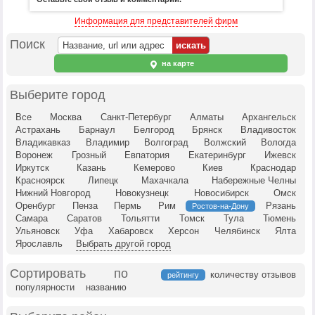
Информация для представителей фирм
Поиск
на карте
Выберите город
Все
Москва
Санкт-Петербург
Алматы
Архангельск
Астрахань
Барнаул
Белгород
Брянск
Владивосток
Владикавказ
Владимир
Волгоград
Волжский
Вологда
Воронеж
Грозный
Евпатория
Екатеринбург
Ижевск
Иркутск
Казань
Кемерово
Киев
Краснодар
Красноярск
Липецк
Махачкала
Набережные Челны
Нижний Новгород
Новокузнецк
Новосибирск
Омск
Оренбург
Пенза
Пермь
Рим
Рязань
Ростов-на-Дону
Самара
Саратов
Тольятти
Томск
Тула
Тюмень
Ульяновск
Уфа
Хабаровск
Херсон
Челябинск
Ялта
Ярославль
Выбрать другой город
Сортировать по
количеству отзывов
рейтингу
популярности
названию