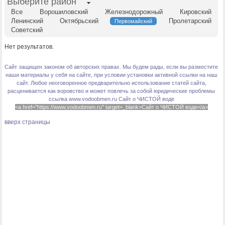
Выберите район
Все
Ворошиловский
Железнодорожный
Кировский
Ленинский
Октябрьский
Пролетарский
Первомайский
Советский
Нет результатов.
Сайт защищен законом об авторских правах. Мы будем рады, если вы разместите
наши материалы у себя на сайте, при условии установки активной ссылки на наш
сайт. Любое неоговоренное предварительно использование статей сайта,
расценивается как воровство и может повлечь за собой юридические проблемы
ссылка www.vodoobmen.ru
Сайт о ЧИСТОЙ воде
<a href="https://www.vodoobmen.ru" target=_blank>Сайт о ЧИСТОЙ воде</a>
вверх страницы