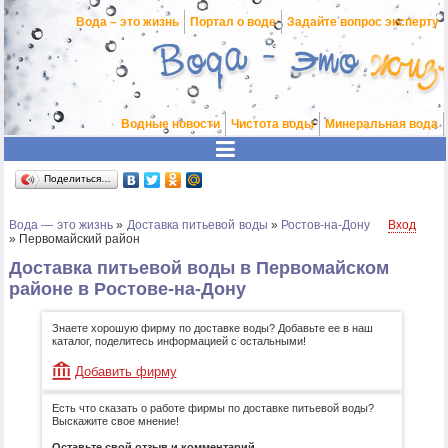
Вода – это жизнь
Портал о воде
Задайте вопрос эксперту
Водные новости
Чистота воды
Минеральная вода
Поделиться…
Вода — это жизнь
»
Доставка питьевой воды
»
Ростов-на-Дону
Вход
»
Первомайский район
Доставка питьевой воды в Первомайском
районе в Ростове-на-Дону
Знаете хорошую фирму по доставке воды? Добавьте ее в наш
каталог, поделитесь информацией с остальными!
Добавить фирму
Есть что сказать о работе фирмы по доставке питьевой воды?
Выскажите свое мнение!
Оставьте свой отзыв и комментарий.