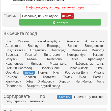
Информация для представителей фирм
Поиск
на карте
Выберите город
Все
Москва
Санкт-Петербург
Алматы
Архангельск
Астрахань
Барнаул
Белгород
Брянск
Владивосток
Владикавказ
Владимир
Волгоград
Волжский
Вологда
Воронеж
Грозный
Евпатория
Екатеринбург
Ижевск
Иркутск
Казань
Кемерово
Киев
Краснодар
Красноярск
Липецк
Махачкала
Набережные Челны
Нижний Новгород
Новокузнецк
Новосибирск
Омск
Оренбург
Пермь
Рим
Ростов-на-Дону
Рязань
Пенза
Самара
Саратов
Тольятти
Томск
Тула
Тюмень
Ульяновск
Уфа
Хабаровск
Херсон
Челябинск
Ялта
Ярославль
Выбрать другой город
Сортировать по
количеству отзывов
рейтингу
популярности
названию