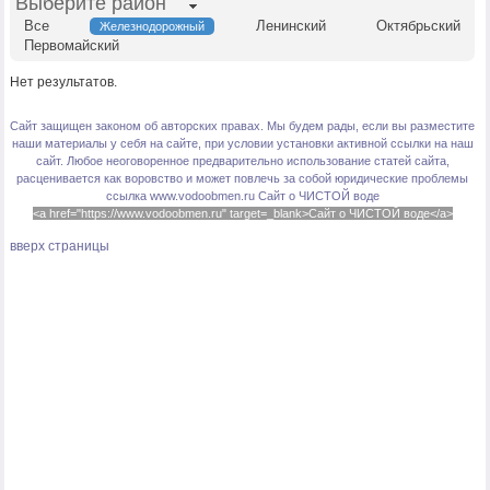
Выберите район
Все
Ленинский
Октябрьский
Железнодорожный
Первомайский
Нет результатов.
Сайт защищен законом об авторских правах. Мы будем рады, если вы разместите
наши материалы у себя на сайте, при условии установки активной ссылки на наш
сайт. Любое неоговоренное предварительно использование статей сайта,
расценивается как воровство и может повлечь за собой юридические проблемы
ссылка www.vodoobmen.ru
Сайт о ЧИСТОЙ воде
<a href="https://www.vodoobmen.ru" target=_blank>Сайт о ЧИСТОЙ воде</a>
вверх страницы