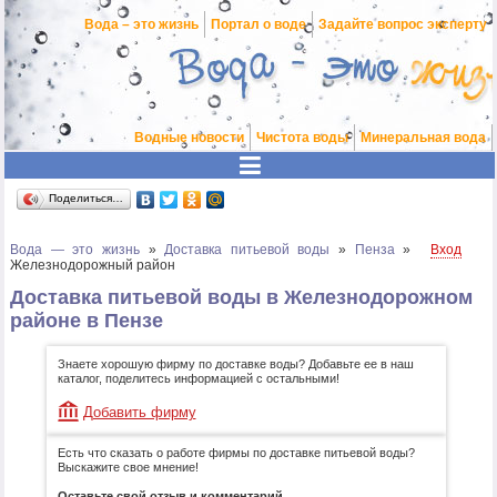
Вода – это жизнь
Портал о воде
Задайте вопрос эксперту
Водные новости
Чистота воды
Минеральная вода
Поделиться…
Вода — это жизнь
»
Доставка питьевой воды
»
Пенза
»
Вход
Железнодорожный район
Доставка питьевой воды в Железнодорожном
районе в Пензе
Знаете хорошую фирму по доставке воды? Добавьте ее в наш
каталог, поделитесь информацией с остальными!
Добавить фирму
Есть что сказать о работе фирмы по доставке питьевой воды?
Выскажите свое мнение!
Оставьте свой отзыв и комментарий.