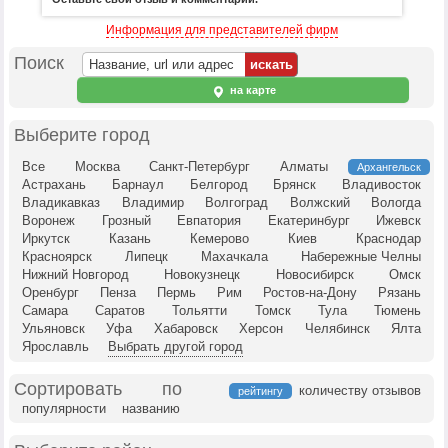
Информация для представителей фирм
Поиск
на карте
Выберите город
Все
Москва
Санкт-Петербург
Алматы
Архангельск
Астрахань
Барнаул
Белгород
Брянск
Владивосток
Владикавказ
Владимир
Волгоград
Волжский
Вологда
Воронеж
Грозный
Евпатория
Екатеринбург
Ижевск
Иркутск
Казань
Кемерово
Киев
Краснодар
Красноярск
Липецк
Махачкала
Набережные Челны
Нижний Новгород
Новокузнецк
Новосибирск
Омск
Оренбург
Пенза
Пермь
Рим
Ростов-на-Дону
Рязань
Самара
Саратов
Тольятти
Томск
Тула
Тюмень
Ульяновск
Уфа
Хабаровск
Херсон
Челябинск
Ялта
Ярославль
Выбрать другой город
Сортировать по
количеству отзывов
рейтингу
популярности
названию