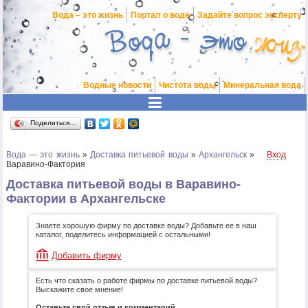
Вода – это жизнь
Портал о воде
Задайте вопрос эксперту
Водные новости
Чистота воды
Минеральная вода
Поделиться…
Вода — это жизнь
»
Доставка питьевой воды
»
Архангельск
»
Вход
Варавино-Фактория
Доставка питьевой воды в Варавино-
Фактории в Архангельске
Знаете хорошую фирму по доставке воды? Добавьте ее в наш
каталог, поделитесь информацией с остальными!
Добавить фирму
Есть что сказать о работе фирмы по доставке питьевой воды?
Выскажите свое мнение!
Оставьте свой отзыв и комментарий.