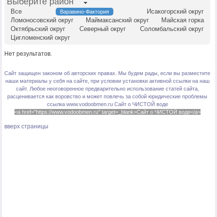
Выберите район
Все
Исакогорский округ
Варавино-Фактория
Ломоносовский округ
Маймаксанский округ
Майская горка
Октябрьский округ
Северный округ
Соломбальский округ
Цигломенский округ
Нет результатов.
Сайт защищен законом об авторских правах. Мы будем рады, если вы разместите
наши материалы у себя на сайте, при условии установки активной ссылки на наш
сайт. Любое неоговоренное предварительно использование статей сайта,
расценивается как воровство и может повлечь за собой юридические проблемы
ссылка www.vodoobmen.ru
Сайт о ЧИСТОЙ воде
<a href="https://www.vodoobmen.ru" target=_blank>Сайт о ЧИСТОЙ воде</a>
вверх страницы