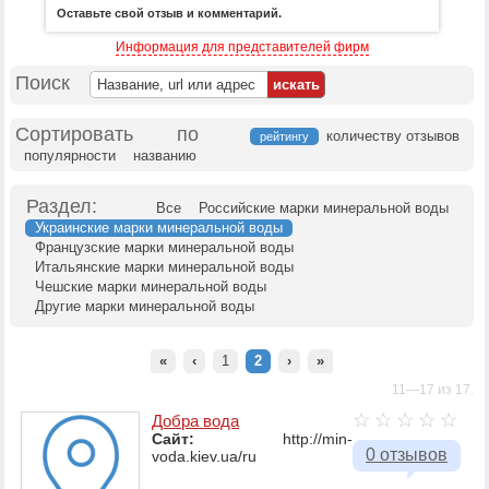
Оставьте свой отзыв и комментарий.
Информация для представителей фирм
Поиск
Сортировать по
количеству отзывов
рейтингу
популярности
названию
Раздел:
Все
Российские марки минеральной воды
Украинские марки минеральной воды
Французские марки минеральной воды
Итальянские марки минеральной воды
Чешские марки минеральной воды
Другие марки минеральной воды
«
‹
1
2
›
»
11—17 из 17.
Добра вода
Сайт:
http://min-
0 отзывов
voda.kiev.ua/ru