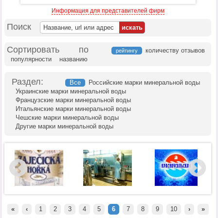
Информация для представителей фирм
Поиск
Сортировать по
количеству отзывов
рейтингу
популярности
названию
Раздел:
Все
Российские марки минеральной воды
Украинские марки минеральной воды
Французские марки минеральной воды
Итальянские марки минеральной воды
Чешские марки минеральной воды
Другие марки минеральной воды
«
‹
1
2
3
4
5
6
7
8
9
10
›
»