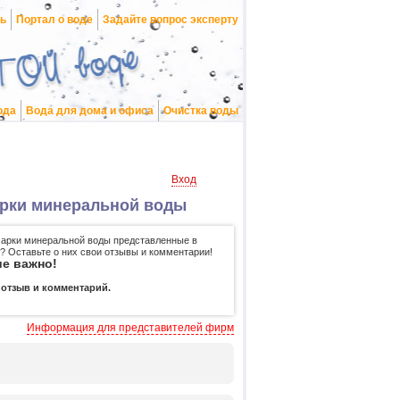
нь
Портал о воде
Задайте вопрос эксперту
ода
Вода для дома и офиса
Очистка воды
Вход
арки минеральной воды
арки минеральной воды представленные в
? Оставьте о них свои отзывы и комментарии!
е важно!
 отзыв и комментарий.
Информация для представителей фирм