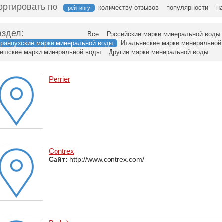
ортировать по
количеству отзывов
популярности
н
рейтингу
аздел:
Все
Российские марки минеральной воды
ранцузские марки минеральной воды
Итальянские марки минеральной
ешские марки минеральной воды
Другие марки минеральной воды
Perrier
Contrex
Сайт:
http://www.contrex.com/