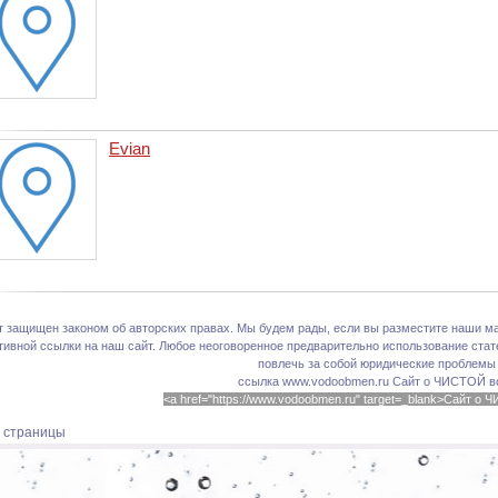
Evian
т защищен законом об авторских правах. Мы будем рады, если вы разместите наши ма
тивной ссылки на наш сайт. Любое неоговоренное предварительно использование стате
повлечь за собой юридические проблемы
ссылка www.vodoobmen.ru
Сайт о ЧИСТОЙ в
<a href="https://www.vodoobmen.ru" target=_blank>Сайт о
х страницы