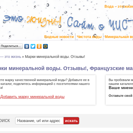
Вода – это жиз
Водные новости
Чистота воды
Минеральная в
Поделиться…
 — это жизнь
»
Марки минеральной воды. Отзывы!
ки минеральной воды. Отзывы!, Французские м
ете марку качественной минеральной воды? Добавьте ее в
Вы пробовали м
 каталог, поделитесь информацией с посетителями нашего
нашем каталоге
Ваше мнени
а!
Оставьте свой
Добавить марку минеральной воды
оиск