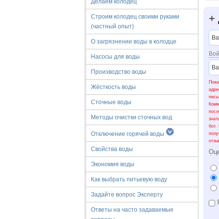
Делаем колодец
+
Строим колодец своими руками
(частный опыт)
О загрязнении воды в колодце
Вой
Насосы для воды
Производство воды
Пожа
Жёсткость воды
адре
пис
Сточные воды
Ком
посл
Методы очистки сточных вод
знат
бот.
Отключение горячей воды
полу
отзы
Свойства воды
Оц
Экономия воды
Как выбрать питьевую воду
Задайте вопрос Эксперту
Я
Ответы на часто задаваемые