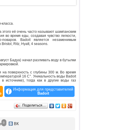
-класса.
за этого её очень часто называют шампанским
ия во время еды, создавая чувство легкости,
-поваров. Badoit является незаменимым
stol, Ritz, Hyatt, 4 seasons.
(Август Бадуа) начал разливать воду в бутылки
аркировкой.
 на поверхность с глубины 300 м. Во время
емпературой 16 C°. Уникальность воды Badoit
в источнике), тогда как в другие воды газ
леньким искрящимся пузырькам Badoit очень
Информация для представителей
е
Badoit
а. Затем из воды удаляется железо, с целью
жно защищена от загрязнения. Раз в 2 месяца
 - лаборатория фабрики Сант-Гальмьер и
Поделиться…
тся самой прозрачной и самой вкусной водой
х страны.
0
е
ВК