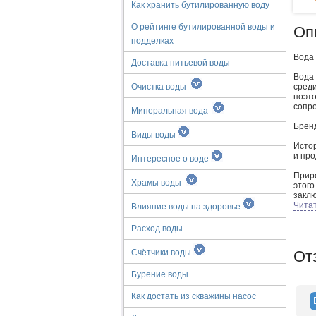
Как хранить бутилированную воду
О рейтинге бутилированной воды и
Оп
подделках
Вода 
Доставка питьевой воды
Вода 
Очистка воды
среди
поэт
сопро
Минеральная вода
Брен
Виды воды
Истор
и про
Интересное о воде
Прир
Храмы воды
этого
закл
добав
Чита
Влияние воды на здоровье
часто
Расход воды
Badoi
предо
Счётчики воды
От
каче
центр
Бурение воды
во Фр
Как достать из скважины насос