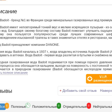
исание
Badoit - бренд №1 во Франции среди минеральных газированных вод премиум
Badoit имеет неповторимый тонкий вкус и мелкие искрящиеся пузырьки - из-
 вод. Благодаря своему богатому составу Badoit помогает улучшить ощущен
ому она пользуется популярностью среди лучших современных шеф
вождением изысканной трапезы в таких знаменитых отелях и ресторанах, как Bri
д Badoit принадлежит компании DANONE.
ия воды Badoit началась в 1937 г., когда владелец источника Auguste Badoit 
давать в аптеках. Вода Badoit - первая вода разлитая в бутылки и снабжена м
одная газированная вода Badoit поднимается при помощи горного давления
 процесса она обогащается кальцием, выходя на поверхность c постоянной т
ючается в природном газировании (Badoit обогащается кислородом прямо 
ляется искусственно. Благодаря своему неповторимому тонкому вкусу и ма
ть полное описание
 называют шампанским среди вод.
V.I.P.
размещени
t разливается в бутылки на фабрике Сант-Гальмьер вблизи самого источник
твратить его отложение на стенках бутылок. Зона разлива воды Badoit наде
зывы
ство воды проверяют Французские коммунальные службы и ежедневно
+
Добавить свой отзыв
Наверх
альный отдел контроля качества Evian. Именно поэтому вода Badoit считае
анции и пользуется небывалой популярностью в дорогих отелях и ресторана
0
0
0
Все
Полезн
ые
Положит
ельные
Отрицат
ельные
Нейтр
альны