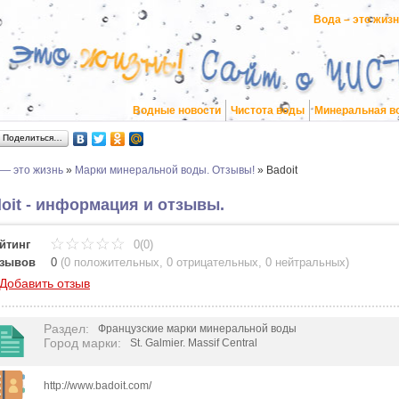
Вода – это жиз
Водные новости
Чистота воды
Минеральная в
Поделиться…
 — это жизнь
»
Марки минеральной воды. Отзывы!
»
Badoit
oit - информация и отзывы.
йтинг
0(0)
зывов
0
(
0 положительных
,
0 отрицательных
,
0 нейтральных
)
Добавить отзыв
Раздел
:
Французские марки минеральной воды
Город марки
:
St. Galmier. Massif Central
http://www.badoit.com/