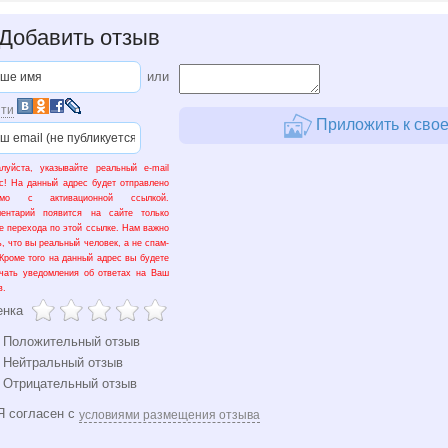
Добавить отзыв
или
ти
Приложить к свое
луйста, указывайте реальный e-mail
с! На данный адрес будет отправлено
ьмо с активационной ссылкой.
ментарий появится на сайте только
е перехода по этой ссылке. Нам важно
ь, что вы реальный человек, а не спам-
 Кроме того на данный адрес вы будете
чать уведомления об ответах на Ваш
в.
енка
Положительный отзыв
Нейтральный отзыв
Отрицательный отзыв
 согласен с
условиями размещения отзыва