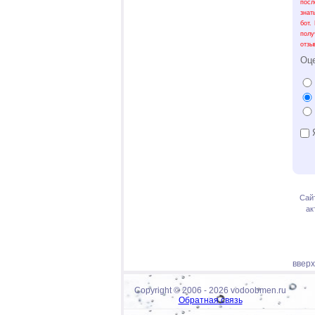
посл
знат
бот.
полу
отзы
Оц
Я
Сай
ак
ввер
Copyright © 2006 -
2026 vodoobmen.ru
Обратная связь