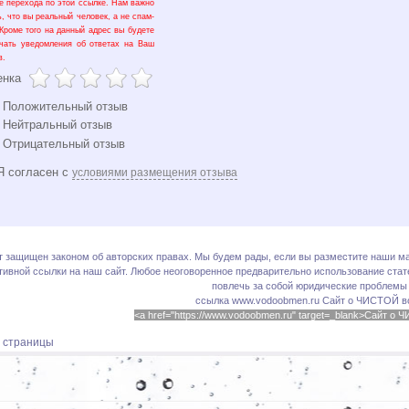
е перехода по этой ссылке. Нам важно
ь, что вы реальный человек, а не спам-
 Кроме того на данный адрес вы будете
чать уведомления об ответах на Ваш
в.
енка
Положительный отзыв
Нейтральный отзыв
Отрицательный отзыв
 согласен с
условиями размещения отзыва
т защищен законом об авторских правах. Мы будем рады, если вы разместите наши ма
тивной ссылки на наш сайт. Любое неоговоренное предварительно использование стате
повлечь за собой юридические проблемы
ссылка www.vodoobmen.ru
Сайт о ЧИСТОЙ в
<a href="https://www.vodoobmen.ru" target=_blank>Сайт о
х страницы