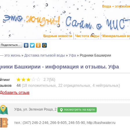
Вода – это жиз
Водные новости
Чистота воды
Минеральная в
Поделиться…
 — это жизнь
»
Доставка питьевой воды
»
Уфа
»
Родники Башкирии
ники Башкирии - информация и отзывы. Уфа
йтинг
2.7(56)
зывов
44
(
18 положительных
,
22 отрицательных
,
4 нейтральных
)
Добавить отзыв
Уфа, ул. Зеленая Роща, 2
посмотреть на карте
тел.: (347) 246-2-246, 266-9-605, 246-55-90, http://bashwater.ru