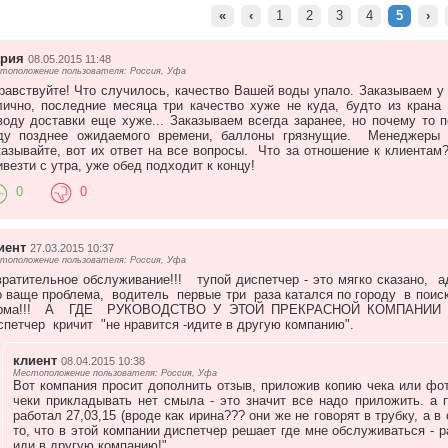
«
‹
1
2
3
4
5
›
рия
08.05.2015 11:48
тоположение пользователя: Россия, Уфа
равствуйте! Что случилось, качество Вашей воды упало. Заказываем у 
лично, последние месяца три качество хуже не куда, будто из крана 
воду доставки еще хуже... Заказываем всегда заранее, но почему то
ду позднее ожидаемого времени, баллоны грязнущие. Менеджеры п
казывайте, вот их ответ на все вопросы. Что за отношение к клиентам
ивезти с утра, уже обед подходит к концу!
0
0
иент
27.03.2015 10:37
тоположение пользователя: Россия, Уфа
вратительное обслуживание!!! тупой диспетчер - это мягко сказано, а
о ваще проблема, водитель первые три раза катался по городу в поиска
рма!!! А ГДЕ РУКОВОДСТВО У ЭТОЙ ПРЕКРАСНОЙ КОМПАНИИ
спетчер кричит "не нравится -идите в другую компанию".
клиент
08.04.2015 10:38
Местоположение пользователя: Россия, Уфа
Вот компания просит дополнить отзыв, приложив копию чека или фот
чеки прикладывать нет смыла - это значит все надо приложить. а п
работал 27,03,15 (вроде как ирина??? они же не говорят в трубку, а 
то, что в этой компании диспетчер решает где мне обслуживаться - р
иди в другую компанию!"