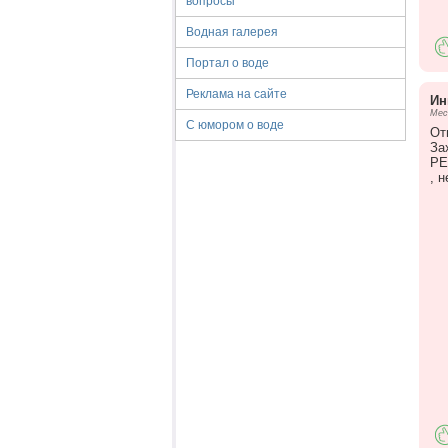
вопросы
Водная галерея
Портал о воде
Реклама на сайте
Ин
Мес
С юмором о воде
От
За
РЕ
, 