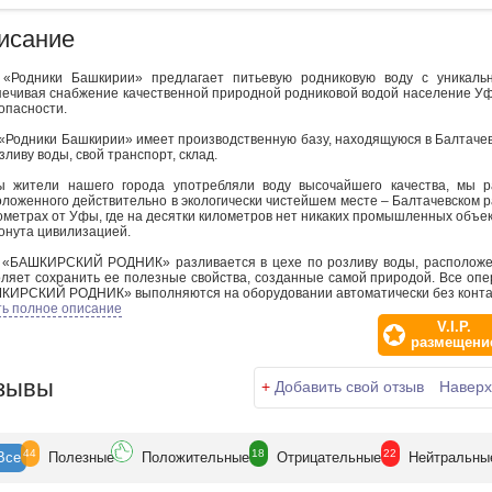
исание
«Родники Башкирии» предлагает питьевую родниковую воду с уникаль
ечивая снабжение качественной природной родниковой водой население Уфы
опасности.
Родники Башкирии» имеет производственную базу, находящуюся в Балтачевс
зливу воды, свой транспорт, склад.
ы жители нашего города употребляли воду высочайшего качества, мы р
ложенного действительно в экологически чистейшем месте – Балтачевском р
ометрах от Уфы, где на десятки километров нет никаких промышленных объект
онута цивилизацией.
 «БАШКИРСКИЙ РОДНИК» разливается в цехе по розливу воды, расположен
ляет сохранить ее полезные свойства, созданные самой природой. Все опе
КИРСКИЙ РОДНИК» выполняются на оборудовании автоматически без контакт
ть полное описание
ия компании «РОДНИКИ БАШКИРИИ» - сохранить качество первозданной р
V.I.P.
качественной питьевой водой, созданной самой природой.
размещени
зывы
+
Добавить свой отзыв
Наверх
44
18
22
Все
Полезн
ые
Положит
ельные
Отрицат
ельные
Нейтр
альны