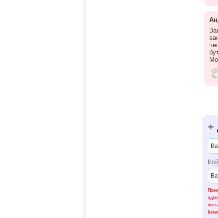
Ан
За
ва
че
бу
Мо
+
Вой
Пожа
адре
пис
Ком