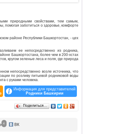
ными природными свойствами, тем самым,
, помогая заботиться о здоровье, комфорте
ком районе Республики Башкортостан, - цех
азливаем ее непосредственно из родника,
айоне Башкортостана, более чем в 200-хстах
ов, кругом зеленые леса и поля, где природа
ном непосредственно возле источника, что
рации по розливу питьевой родниковой воды
а с руками человека.
одниковой воды и обеспечить потребителя
Информация для представителей
е
Родники Башкирии
Поделиться…
4
е
ВК