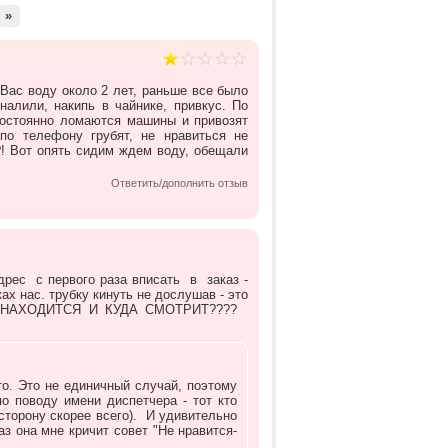
»
Вас воду около 2 лет, раньше все было
налили, накипь в чайнике, привкус. По
 постоянно ломаются машины и привозят
о телефону грубят, не нравиться не
?! Вот опять сидим ждем воду, обещали
Ответить/дополнить отзыв
дрес с первого раза вписать в заказ -
х нас. трубку кинуть не дослушав - это
 НАХОДИТСЯ И КУДА СМОТРИТ????
о. Это не единичный случай, поэтому
о поводу имени диспетчера - тот кто
в сторону скорее всего). И удивительно
аз она мне кричит совет "Не нравится-