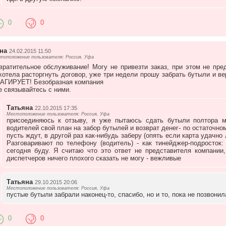
0
0
на
24.02.2015 11:50
тоположение пользователя: Россия, Уфа
вратительное обслуживание! Могу не привезти заказ, при этом не пред
хотела расторгнуть договор, уже три недели прошу забрать бутыли и в
АГИРУЕТ! Безобразная компания
не связывайтесь с ними.
Татьяна
22.10.2015 17:35
Местоположение пользователя: Россия, Уфа
присоединяюсь к отзыву, я уже пытаюсь сдать бутыли полтора м
водителей свой план на забор бутылей и возврат денег- по остаточном
пусть ждут, в другой раз как-нибудь заберу (опять если карта удачно
Разговаривают по телефону (водитель) - как тинейджер-подросток:
сегодня буду. Я считаю что это ответ не представителя компании
диспетчеров ничего плохого сказать не могу - вежливые
Татьяна
29.10.2015 20:06
Местоположение пользователя: Россия, Уфа
пустые бутыли забрали наконец-то, спасибо, но и то, пока не позвонил
0
0