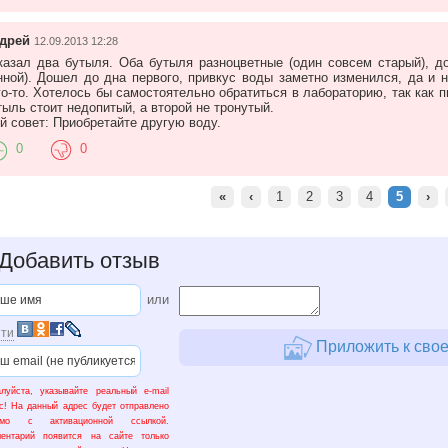
дрей
12.09.2013 12:28
казал два бутыля. Оба бутыля разноцветные (один совсем старый), д
нной). Дошел до дна первого, привкус воды заметно изменился, да и
го-то. Хотелось бы самостоятельно обратиться в лабораторию, так как 
тыль стоит недопитый, а второй не тронутый.
й совет: Приобретайте другую воду.
0
0
«
‹
1
2
3
4
5
›
Добавить отзыв
или
ти
Приложить к свое
луйста, указывайте реальный e-mail
с! На данный адрес будет отправлено
ьмо с активационной ссылкой.
ментарий появится на сайте только