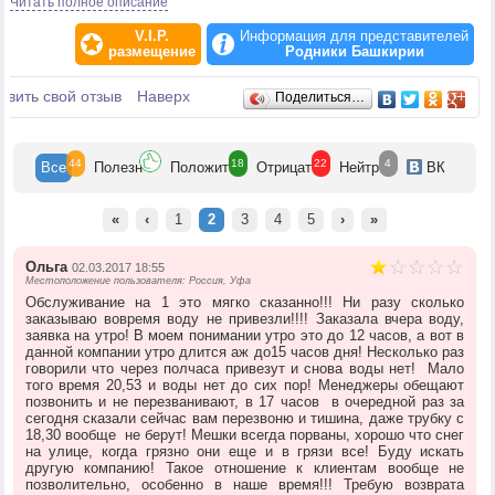
Читать полное описание
Вода «БАШКИРСКИЙ РОДНИК» разливается в цехе по розливу воды,
расположенном непосредственно возле источника, что позволяет
V.I.P.
Информация для представителей
сохранить ее полезные свойства, созданные самой природой. Все
размещение
Родники Башкирии
операции по розливу питьевой родниковой воды «БАШКИРСКИЙ
РОДНИК» выполняются на оборудовании автоматически без контакта с
Отзывы
авить свой отзыв
руками человека.
Наверх
Поделиться…
Миссия компании «РОДНИКИ БАШКИРИИ» - сохранить качество
первозданной родниковой воды и обеспечить потребителя
доброкачественной питьевой водой, созданной самой природой.
44
18
22
4
Все
Полезн
Положит
Отрицат
Нейтр
ВК
«
‹
1
2
3
4
5
›
»
Ольга
02.03.2017 18:55
Местоположение пользователя: Россия, Уфа
Обслуживание на 1 это мягко сказанно!!! Ни разу сколько
заказываю вовремя воду не привезли!!!! Заказала вчера воду,
заявка на утро! В моем понимании утро это до 12 часов, а вот в
данной компании утро длится аж до15 часов дня! Несколько раз
говорили что через полчаса привезут и снова воды нет! Мало
того время 20,53 и воды нет до сих пор! Менеджеры обещают
позвонить и не перезванивают, в 17 часов в очередной раз за
сегодня сказали сейчас вам перезвоню и тишина, даже трубку с
18,30 вообще не берут! Мешки всегда порваны, хорошо что снег
на улице, когда грязно они еще и в грязи все! Буду искать
другую компанию! Такое отношение к клиентам вообще не
позволительно, особенно в наше время!!! Требую возврата