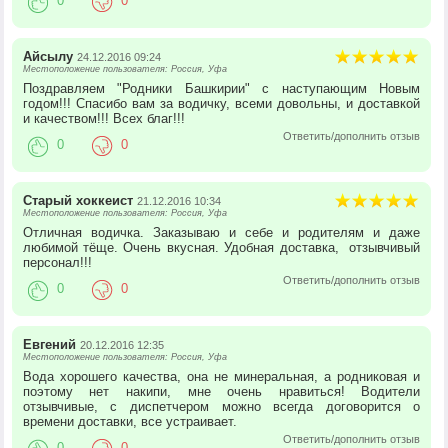
0
0
Айсылу
24.12.2016 09:24
Местоположение пользователя: Россия, Уфа
Поздравляем "Родники Башкирии" с наступающим Новым
годом!!! Спасибо вам за водичку, всеми довольны, и доставкой
и качеством!!! Всех благ!!!
Ответить/дополнить отзыв
0
0
Старый хоккеист
21.12.2016 10:34
Местоположение пользователя: Россия, Уфа
Отличная водичка. Заказываю и себе и родителям и даже
любимой тёще. Очень вкусная. Удобная доставка, отзывчивый
персонал!!!
Ответить/дополнить отзыв
0
0
Евгений
20.12.2016 12:35
Местоположение пользователя: Россия, Уфа
Вода хорошего качества, она не минеральная, а родниковая и
поэтому нет накипи, мне очень нравиться! Водители
отзывчивые, с диспетчером можно всегда договорится о
времени доставки, все устраивает.
Ответить/дополнить отзыв
0
0