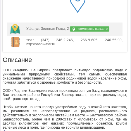
Уфа, ул. Зеленая Роща, 2
посмотреть на карте
тел.: (347) 246-2-246, 266-9-605, 246-55-90,
http://bashwater.ru
Описание
ООО «Родники Башкирии» предлагает питьевую родниковую воду с
уникальными природными свойствами, тем самым, обеспечивая
снабжение качественной природной родниковой водой население Уфы,
помогая заботиться о здоровье, комфорте и безопасности.
ООО «Родники Башкирии» имеет производственную базу, находящуюся в
Балтачевском районе Республики Башкортостан, - цех по розливу воды,
свой транспорт, склад.
Чтобы жители нашего города употребляли воду высочайшего качества,
мы разливаем ее непосредственно из родника, расположенного
действительно в экологически чистейшем месте – Балтачевском районе
Башкортостана, более чем в 200-хстах т километрах от Уфы, где на
десятки километров нет никаких промышленных объектов, кругом
зеленые леса и поля, где природа не тронута цивилизацией.