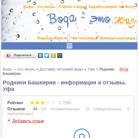
Вода – это жизнь
Портал о воде
Задайте вопрос эксперту
Водные новости
Чистота воды
Минеральная вода
Поделиться…
Вода — это жизнь
»
Доставка питьевой воды
»
Уфа
»
Родники
Вход
Башкирии
Родники Башкирии - информация и отзывы.
Уфа
Рейтинг
2.7(56)
Отзывов
44
(
18 положительных
,
22 отрицательных
,
4
нейтральных
)
+
Добавить отзыв