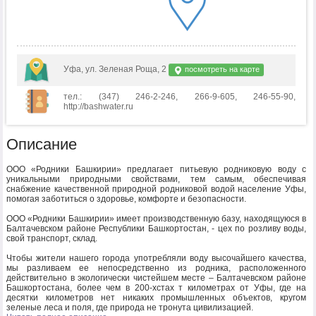
Уфа, ул. Зеленая Роща, 2
посмотреть на карте
тел.: (347) 246-2-246, 266-9-605, 246-55-90,
http://bashwater.ru
Описание
ООО «Родники Башкирии» предлагает питьевую родниковую воду с
уникальными природными свойствами, тем самым, обеспечивая
снабжение качественной природной родниковой водой население Уфы,
помогая заботиться о здоровье, комфорте и безопасности.
ООО «Родники Башкирии» имеет производственную базу, находящуюся в
Балтачевском районе Республики Башкортостан, - цех по розливу воды,
свой транспорт, склад.
Чтобы жители нашего города употребляли воду высочайшего качества,
мы разливаем ее непосредственно из родника, расположенного
действительно в экологически чистейшем месте – Балтачевском районе
Башкортостана, более чем в 200-хстах т километрах от Уфы, где на
десятки километров нет никаких промышленных объектов, кругом
зеленые леса и поля, где природа не тронута цивилизацией.