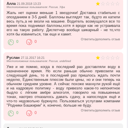
Алла
21.09.2018 13:23
Местоположение пользователя: Россия, Уфа
Жаль нет оценки меньше 1 звездочки! Доставка стабильно с
опозданием в 3-5 дней. Баллоны выглядят так, будто их катили
весь путь,а не везли на машине. Водитель возмущался все то
время пока поднимал баллоны,хотя я вроде как не устраивала
его на такую работу. Диспетчер вообще шикарный - не то,что
хотя бы извиниться, так еще и хамит.
Ответить/дополнить отзыв
0
0
Руслан
27.11.2017 16:21
Местоположение пользователя: Россия, undefined
Уже и не помню, когда в последний раз доставляли воду в
назначенное время. Но если раньше обычно привозили на
следующий день, то в последний раз пришлось ждать почти
неделю, Единственным плюсом были цены, но и они теперь на
обычном среднем уровне. А сейчас похоже махнули рукой ещё
и на кадровую политику - воду привезло какое-то непонятное
быдло с лёгким амбре алкоголя, говорило на повышенных
тонах, наотрез отказалось давать сдачу, а напоследок ещё и
что-то недовольно буркнуло. Пользоваться услугами компании
"Родники Башкирии" я, конечно, больше не буду.
Ответить/дополнить отзыв
0
0