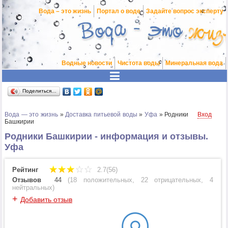
Вода – это жизнь
Портал о воде
Задайте вопрос эксперту
Водные новости
Чистота воды
Минеральная вода
Поделиться…
Вода — это жизнь
»
Доставка питьевой воды
»
Уфа
»
Родники
Вход
Башкирии
Родники Башкирии - информация и отзывы.
Уфа
Рейтинг
2.7(56)
Отзывов
44
(
18 положительных
,
22 отрицательных
,
4
нейтральных
)
+
Добавить отзыв