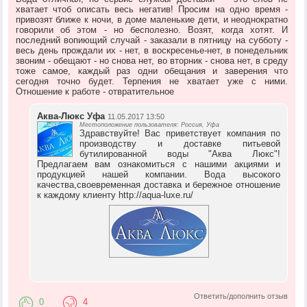
хватает чтоб описать весь негатив! Просим на одно время -
привозят ближе к ночи, в доме маленькие дети, и неоднократно
говорили об этом - но бесполезно. Возят, когда хотят. И
последний вопиющий случай - заказали в пятницу на субботу -
весь день прождали их - нет, в воскресенье-нет, в понедельник
звоним - обещают - но снова нет, во вторник - снова нет, в среду
тоже самое, каждый раз одни обещания и заверения что
сегодня точно будет. Терпения не хватает уже с ними.
Отношение к работе - отвратительное
Аква-Люкс Уфа
11.05.2017 13:50
Местоположение пользователя: Россия, Уфа
Здравствуйте! Вас приветствует компания по
производству и доставке питьевой
бутилированной воды "Аква Люкс"!
Предлагаем вам ознакомиться с нашими акциями и
продукцией нашей компании. Вода высокого
качества,своевременная доставка и бережное отношение
к каждому клиенту http://aqua-luxe.ru/
Ответить/дополнить отзыв
0
4