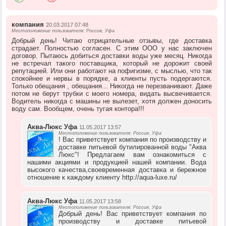
компания
20.03.2017 07:48
Местоположение пользователя: Россия, Уфа
Добрый день! Читаю отрицательные отзывы, где доставка
страдает. Полностью согласен. С этим ООО у нас заключен
договор. Пытаюсь добиться доставки воды уже месяц. Никогда
не встречал такого поставщика, который не дорожит своей
репутацией. Или они работают на пофигизме, с мыслью, что так
спокойнее и нервы в порядке, а клиенты пусть подергаются.
Только обещания , обещания... Никогда не перезванивают. Даже
потом не берут трубки с моего номера, видать высвечивается.
Водитель никогда с машины не вылезет, хотя должен доносить
воду сам. Вообщем, очень тугая контора!!!
Аква-Люкс Уфа
11.05.2017 13:57
Местоположение пользователя: Россия, Уфа
! Вас приветствует компания по производству и
доставке питьевой бутилированной воды "Аква
Люкс"! Предлагаем вам ознакомиться с
нашими акциями и продукцией нашей компании. Вода
высокого качества,своевременная доставка и бережное
отношение к каждому клиенту http://aqua-luxe.ru/
Аква-Люкс Уфа
11.05.2017 13:58
Местоположение пользователя: Россия, Уфа
Добрый день! Вас приветствует компания по
производству и доставке питьевой