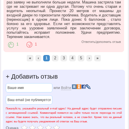
раз заявку не выполняли больше недели. Машина застряла там
где не застревает ни одна другая. Потому что очень старая и
водитель неопытный. Пронести 20 метров от машины до
входной двери по горизонтали проблема. Водитель и доставщик
(переносщик) в одном лице. Пока донес 6 баллонов , стало
боязно за его здоровье. Если нет возможности представлять
услугу на ууровне заявленной при заключении договора,
попытайтесь исправит положение. Удачи предприятию.
Терпение заканчивается.
Ответить/дополнить отзыв
1
1
«
‹
1
2
3
4
5
›
»
+
Добавить отзыв
или
Войти
Пожалуйста, указывайте реальный e-mail адрес! На данный адрес будет отправлено письмо
с активационной ссылкой. Комментарий появится на сайте только после перехода по этой
ссылке. Нам важно знать, что вы реальный человек, а не спам-бот. Кроме того на данный
адрес вы будете получать уведомления об ответах на Ваш отзыв.
Оценка