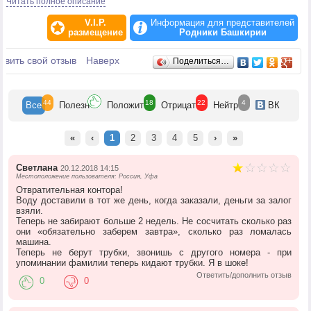
Читать полное описание
Вода «БАШКИРСКИЙ РОДНИК» разливается в цехе по розливу воды,
расположенном непосредственно возле источника, что позволяет
V.I.P.
Информация для представителей
сохранить ее полезные свойства, созданные самой природой. Все
размещение
Родники Башкирии
операции по розливу питьевой родниковой воды «БАШКИРСКИЙ
РОДНИК» выполняются на оборудовании автоматически без контакта с
Отзывы
авить свой отзыв
руками человека.
Наверх
Поделиться…
Миссия компании «РОДНИКИ БАШКИРИИ» - сохранить качество
первозданной родниковой воды и обеспечить потребителя
доброкачественной питьевой водой, созданной самой природой.
44
18
22
4
Все
Полезн
Положит
Отрицат
Нейтр
ВК
«
‹
1
2
3
4
5
›
»
Светлана
20.12.2018 14:15
Местоположение пользователя: Россия, Уфа
Отвратительная контора!
Воду доставили в тот же день, когда заказали, деньги за залог
взяли.
Теперь не забирают больше 2 недель. Не сосчитать сколько раз
они «обязательно заберем завтра», сколько раз ломалась
машина.
Теперь не берут трубки, звонишь с другого номера - при
упоминании фамилии теперь кидают трубки. Я в шоке!
Ответить/дополнить отзыв
0
0