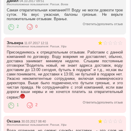
Данил
04.10.2017 09:51
Местоположение пользователя: Россия, Волга
Самая отвратительная компания!!!! Воду не могли довезти трое
суток. На вкус ужасная, балоны грязные. Не верьте
положительным отзывам. Вранье.
Ответить/дополнить отзыв
2
0
Эльвира
11.07.2017 12:11
Местоположение пользователя: Россия, Уфа
Присоединяюсь к отрицательным отзывам. Работаем с данной
компанией по договору. Воду вовремя не доставляет, обычно,
доставка занимает минимум неделю. Слышим постоянные
отговорки:"Водитель новый, не знает адреса доставок, воду
доставим до 13:00 сегодня, бутыль в подарок" и т.д., но,как вы
сами понимаете, ни доставки к 13:00, ни бутылей в подарок нет.
Ужасно некомпетентные сотрудники, включая коммерческого
директора. Выше было подмечено,что бутыли грязные, и это
чистая правда. Не сотрудничайте с этой компанией, если вам
дороги ваши нервы и не хочется платить за отвратительный
сервис!
Ответить/дополнить отзыв
1
2
Оксана
30.03.2017 08:40
Местоположение пользователя: Россия, Уфа
Вода отличная, но сервис службы доставки - это слов не