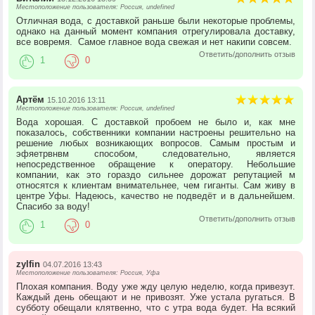
Местоположение пользователя: Россия, undefined
Отличная вода, с доставкой раньше были некоторые проблемы,
однако на данный момент компания отрегулировала доставку,
все вовремя. Самое главное вода свежая и нет накипи совсем.
Ответить/дополнить отзыв
1
0
Артём
15.10.2016 13:11
Местоположение пользователя: Россия, undefined
Вода хорошая. С доставкой пробоем не было и, как мне
показалось, собственники компании настроены решительно на
решение любых возникающих вопросов. Самым простым и
эфяетрвнвм способом, следовательно, является
непосредственное обращение к оператору. Небольшие
компании, как это гораздо сильнее дорожат репутацией м
относятся к клиентам внимательнее, чем гиганты. Сам живу в
центре Уфы. Надеюсь, качество не подведёт и в дальнейшем.
Спасибо за воду!
Ответить/дополнить отзыв
1
0
zylfin
04.07.2016 13:43
Местоположение пользователя: Россия, Уфа
Плохая компания. Воду уже жду целую неделю, когда привезут.
Каждый день обещают и не привозят. Уже устала ругаться. В
субботу обещали клятвенно, что с утра вода будет. На всякий