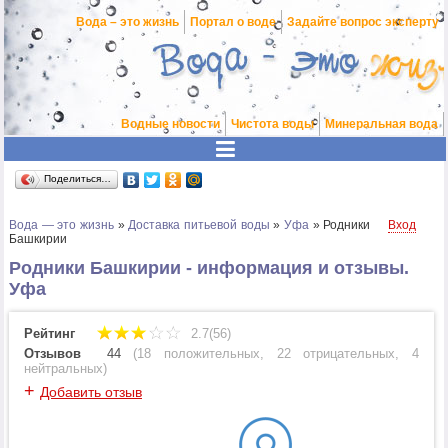
Вода – это жизнь
Портал о воде
Задайте вопрос эксперту
Водные новости
Чистота воды
Минеральная вода
Поделиться…
Вода — это жизнь
»
Доставка питьевой воды
»
Уфа
»
Родники
Вход
Башкирии
Родники Башкирии - информация и отзывы.
Уфа
Рейтинг
2.7(56)
Отзывов
44
(
18 положительных
,
22 отрицательных
,
4
нейтральных
)
+
Добавить отзыв