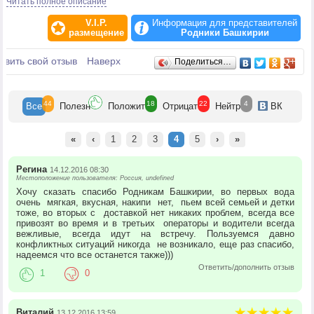
Читать полное описание
Вода «БАШКИРСКИЙ РОДНИК» разливается в цехе по розливу воды,
расположенном непосредственно возле источника, что позволяет
V.I.P.
Информация для представителей
сохранить ее полезные свойства, созданные самой природой. Все
размещение
Родники Башкирии
операции по розливу питьевой родниковой воды «БАШКИРСКИЙ
РОДНИК» выполняются на оборудовании автоматически без контакта с
Отзывы
авить свой отзыв
руками человека.
Наверх
Поделиться…
Миссия компании «РОДНИКИ БАШКИРИИ» - сохранить качество
первозданной родниковой воды и обеспечить потребителя
доброкачественной питьевой водой, созданной самой природой.
44
18
22
4
Все
Полезн
Положит
Отрицат
Нейтр
ВК
«
‹
1
2
3
4
5
›
»
Регина
14.12.2016 08:30
Местоположение пользователя: Россия, undefined
Хочу сказать спасибо Родникам Башкирии, во первых вода
очень мягкая, вкусная, накипи нет, пьем всей семьей и детки
тоже, во вторых с доставкой нет никаких проблем, всегда все
привозят во время и в третьих операторы и водители всегда
вежливые, всегда идут на встречу. Пользуемся давно
конфликтных ситуаций никогда не возникало, еще раз спасибо,
надеемся что все останется также)))
Ответить/дополнить отзыв
1
0
Виталий
13.12.2016 13:59