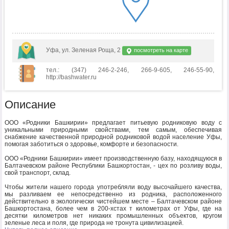
Уфа, ул. Зеленая Роща, 2
посмотреть на карте
тел.: (347) 246-2-246, 266-9-605, 246-55-90,
http://bashwater.ru
Описание
ООО «Родники Башкирии» предлагает питьевую родниковую воду с
уникальными природными свойствами, тем самым, обеспечивая
снабжение качественной природной родниковой водой население Уфы,
помогая заботиться о здоровье, комфорте и безопасности.
ООО «Родники Башкирии» имеет производственную базу, находящуюся в
Балтачевском районе Республики Башкортостан, - цех по розливу воды,
свой транспорт, склад.
Чтобы жители нашего города употребляли воду высочайшего качества,
мы разливаем ее непосредственно из родника, расположенного
действительно в экологически чистейшем месте – Балтачевском районе
Башкортостана, более чем в 200-хстах т километрах от Уфы, где на
десятки километров нет никаких промышленных объектов, кругом
зеленые леса и поля, где природа не тронута цивилизацией.