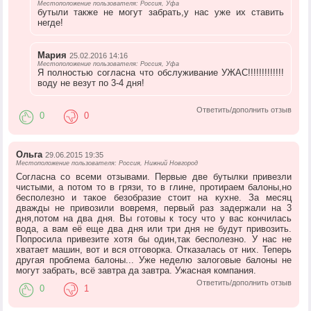
Местоположение пользователя: Россия, Уфа
бутыли также не могут забрать,у нас уже их ставить
негде!
Мария
25.02.2016 14:16
Местоположение пользователя: Россия, Уфа
Я полностью согласна что обслуживание УЖАС!!!!!!!!!!!!!
воду не везут по 3-4 дня!
Ответить/дополнить отзыв
0
0
Ольга
29.06.2015 19:35
Местоположение пользователя: Россия, Нижний Новгород
Согласна со всеми отзывами. Первые две бутылки привезли
чистыми, а потом то в грязи, то в глине, протираем балоны,но
бесполезно и такое безобразие стоит на кухне. За месяц
дважды не привозили вовремя, первый раз задержали на 3
дня,потом на два дня. Вы готовы к тосу что у вас кончилась
вода, а вам её еще два дня или три дня не будут привозить.
Попросила привезите хотя бы один,так бесполезно. У нас не
хватает машин, вот и вся отговорка. Отказалась от них. Теперь
другая проблема балоны... Уже неделю залоговые балоны не
могут забрать, всё завтра да завтра. Ужасная компания.
Ответить/дополнить отзыв
0
1