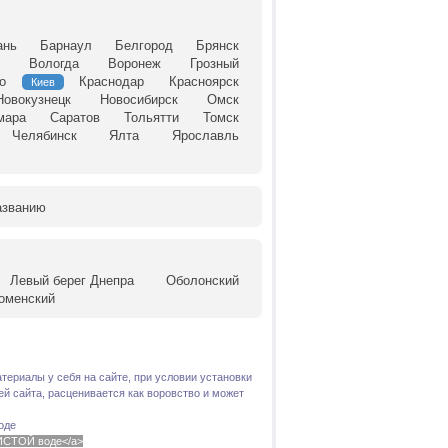
ань
Барнаул
Белгород
Брянск
й
Вологда
Воронеж
Грозный
о
Краснодар
Красноярск
Киев
Новокузнецк
Новосибирск
Омск
мара
Саратов
Тольятти
Томск
Челябинск
Ялта
Ярославль
азванию
Левый берег Днепра
Оболонский
оменский
териалы у себя на сайте, при условии установки
й сайта, расценивается как воровство и может
оде
 ЧИСТОЙ воде</a>