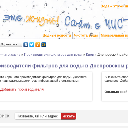
Вода – это жиз
Водные новости
Чистота воды
Минеральная в
Поделиться…
 — это жизнь
»
Производители фильтров для воды
»
Киев
»
Днепровский райо
изводители фильтров для воды в Днепровском р
ете хорошего производителя фильтров для воды? Добавьте
Выскажите свое
 в наш каталог,поделитесь информацией с остальными!
фильтров! Доба
Добавить производителя
Оставьте свой
оиск