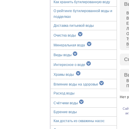
Как хранить бутилированную воду
В
О рейтинге бутилированной воды и
В
подделках
В
Е
Доставка питьевой воды
Л
О
Очистка воды
Т
В
Минеральная вода
Виды воды
С
Интересное о воде
В
Храмы воды
В
Влияние воды на здоровье
П
Расход воды
Нет р
Счётчики воды
Сай
Бурение воды
ак
Как достать из скважины насос