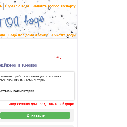
нь
Портал о воде
Задайте вопрос эксперту
ода
Вода для дома и офиса
Очистка воды
н
Вход
айоне в Киеве
 мнение о работе организации по продаже
вьте свой отзыв и комментарий!
 отзыв и комментарий.
Информация для представителей фирм
на карте