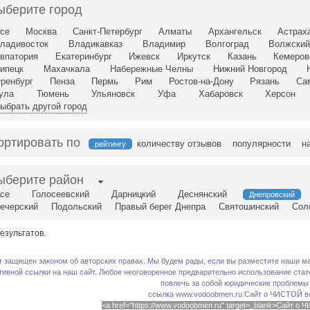
ыберите город
се
Москва
Санкт-Петербург
Алматы
Архангельск
Астрах
ладивосток
Владикавказ
Владимир
Волгоград
Волжски
впатория
Екатеринбург
Ижевск
Иркутск
Казань
Кемеров
ипецк
Махачкала
Набережные Челны
Нижний Новгород
ренбург
Пенза
Пермь
Рим
Ростов-на-Дону
Рязань
Са
ула
Тюмень
Ульяновск
Уфа
Хабаровск
Херсон
ыбрать другой город
ортировать по
количеству отзывов
популярности
н
рейтингу
ыберите район
се
Голосеевский
Дарницкий
Деснянский
Днепровский
ечерский
Подольский
Правый берег Днепра
Святошинский
Сол
езультатов.
т защищен законом об авторских правах. Мы будем рады, если вы разместите наши ма
тивной ссылки на наш сайт. Любое неоговоренное предварительно использование стате
повлечь за собой юридические проблемы
ссылка www.vodoobmen.ru
Сайт о ЧИСТОЙ в
<a href="https://www.vodoobmen.ru" target=_blank>Сайт о