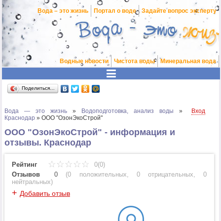
Вода – это жизнь
Портал о воде
Задайте вопрос эксперту
Водные новости
Чистота воды
Минеральная вода
Поделиться…
Вода — это жизнь
»
Водоподготовка, анализ воды
»
Вход
Краснодар
»
ООО "ОзонЭкоСтрой"
ООО "ОзонЭкоСтрой" - информация и
отзывы. Краснодар
Рейтинг
0(0)
Отзывов
0
(
0 положительных
,
0 отрицательных
,
0
нейтральных
)
+
Добавить отзыв