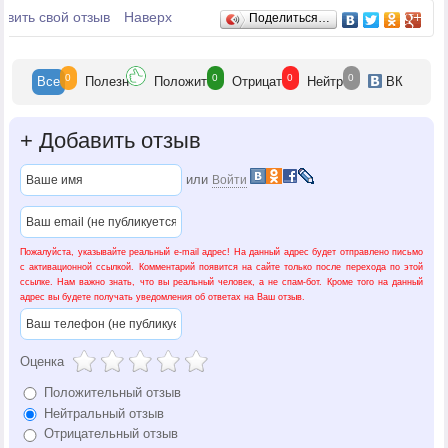
Отзывы
авить свой отзыв
Наверх
Поделиться…
0
0
0
0
Все
Полезн
Положит
Отрицат
Нейтр
ВК
+
Добавить отзыв
или
Войти
Пожалуйста, указывайте реальный e-mail адрес! На данный адрес будет отправлено письмо
с активационной ссылкой. Комментарий появится на сайте только после перехода по этой
ссылке. Нам важно знать, что вы реальный человек, а не спам-бот. Кроме того на данный
адрес вы будете получать уведомления об ответах на Ваш отзыв.
Оценка
Положительный отзыв
Нейтральный отзыв
Отрицательный отзыв