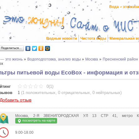
Вода – это жиз
Водные новости
Чистота воды
Минеральная в
Поделиться…
 — это жизнь
»
Водоподготовка, анализ воды
»
Москва
»
Пресненский район
ox
ьтры питьевой воды EcoBox - информация и от
йтинг
0(1)
зывов
1
(
1 положительных
,
0 отрицательных
,
0 нейтральных
)
Добавить отзыв
Москва, 2-Я ЗВЕНИГОРОДСКАЯ УЛ 13 СТР 41, метро Крас
посмотреть на карте
9.00-18.00