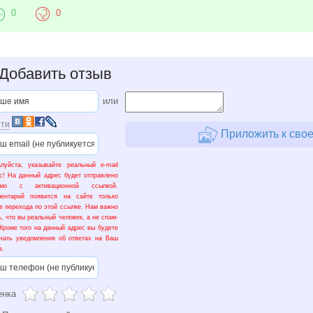
0
0
Добавить отзыв
или
ти
Приложить к свое
луйста, указывайте реальный e-mail
с! На данный адрес будет отправлено
ьмо с активационной ссылкой.
ментарий появится на сайте только
е перехода по этой ссылке. Нам важно
ь, что вы реальный человек, а не спам-
 Кроме того на данный адрес вы будете
чать уведомления об ответах на Ваш
в.
енка