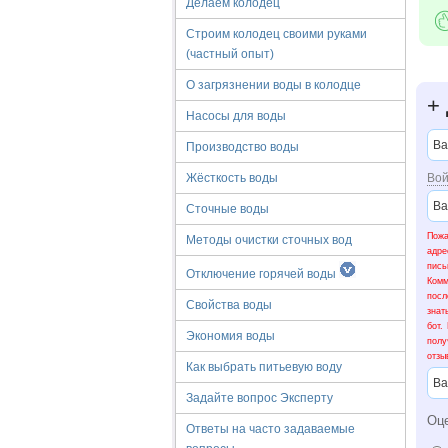
Делаем колодец
Строим колодец своими руками
(частный опыт)
О загрязнении воды в колодце
+
Насосы для воды
Производство воды
Вой
Жёсткость воды
Сточные воды
Пожа
Методы очистки сточных вод
адре
пис
Отключение горячей воды
Ком
посл
Свойства воды
знат
бот.
Экономия воды
полу
отзы
Как выбрать питьевую воду
Задайте вопрос Эксперту
Оц
Ответы на часто задаваемые