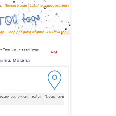
нь
Портал о воде
Задайте вопрос эксперту
ода
Вода для дома и офиса
Очистка воды
»
Фильтры питьевой воды
Вход
зывы. Москва
нопресненская, район Пресненский