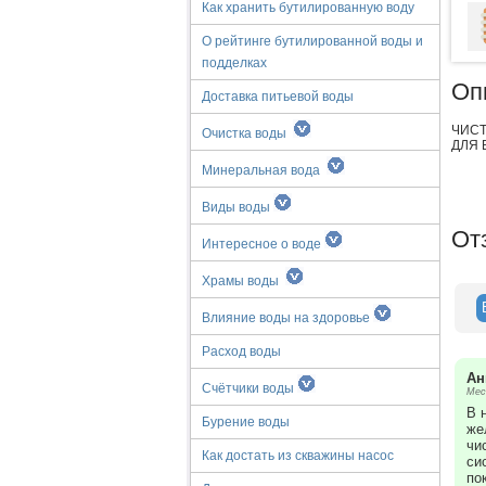
Как хранить бутилированную воду
О рейтинге бутилированной воды и
подделках
Оп
Доставка питьевой воды
ЧИСТ
Очистка воды
ДЛЯ 
Минеральная вода
Виды воды
От
Интересное о воде
Храмы воды
Влияние воды на здоровье
Расход воды
Ан
Счётчики воды
Мес
В 
Бурение воды
же
чи
Как достать из скважины насос
си
по