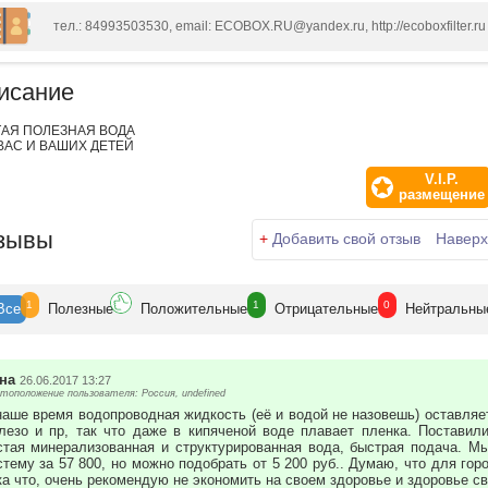
тел.: 84993503530, email: ECOBOX.RU@yandex.ru, http://ecoboxfilter.ru
исание
АЯ ПОЛЕЗНАЯ ВОДА
ВАС И ВАШИХ ДЕТЕЙ
V.I.P.
размещение
зывы
+
Добавить свой отзыв
Наверх
1
1
0
Все
Полезн
ые
Положит
ельные
Отрицат
ельные
Нейтр
альны
на
26.06.2017 13:27
тоположение пользователя: Россия, undefined
наше время водопроводная жидкость (её и водой не назовешь) оставляет
лезо и пр, так что даже в кипяченой воде плавает пленка. Поставили
стая минерализованная и структурированная вода, быстрая подача. М
стему за 57 800, но можно подобрать от 5 200 руб.. Думаю, что для го
ка что, очень рекомендую не экономить на своем здоровье и здоровье св