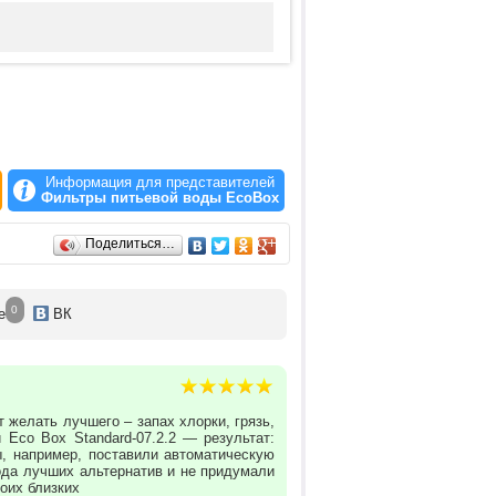
Информация для представителей
Фильтры питьевой воды EcoBox
Поделиться…
0
е
ВК
 желать лучшего – запах хлорки, грязь,
 Eco Box Standard-07.2.2 — результат:
ы, например, поставили автоматическую
рода лучших альтернатив и не придумали
оих близких