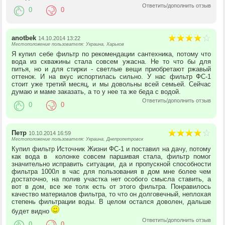
Ответить/дополнить отзыв
0
0
anotbek
14.10.2014 13:22
Местоположение пользователя: Украина, Харьков
Я купил себе фильтр по рекомендации сантехника, потому что
вода из скважины стала совсем ужасна. Не то что бы для
питья, но и для стирки - светлые вещи приобретают ржавый
оттенок. И на вкус испортилась сильно. У нас фильтр ФС-1
стоит уже третий месяц, и мы довольны всей семьей. Сейчас
думаю и маме заказать, а то у нее та же беда с водой.
Ответить/дополнить отзыв
0
0
Петр
10.10.2014 16:59
Местоположение пользователя: Украина, Днепропетровск
Купил фильтр Источник Жизни ФС-1 и поставил на дачу, потому
как вода в колонке совсем паршивая стала, фильтр помог
значительно исправить ситуации, да и пропускной способности
фильтра 1000л в час для пользования в дом мне более чем
достаточно, на полив участка нет особого смысла ставить, а
вот в дом, все же толк есть от этого фильтра. Понравилось
качество материалов фильтра, то что он долговечный, неплохая
степень фильтрации воды. В целом остался доволен, дальше
будет видно
Ответить/дополнить отзыв
0
0