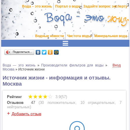
Вода – это жизнь
Портал о воде
Задайте вопрос эксперту
Водные новости
Чистота воды
Минеральная вода
Поделиться…
Вода — это жизнь
»
Производители фильтров для воды
»
Вход
Москва
»
Источник жизни
Источник жизни - информация и отзывы.
Москва
Рейтинг
3.9(57)
Отзывов
47
(
30 положительных
,
10 отрицательных
,
7
нейтральных
)
+
Добавить отзыв