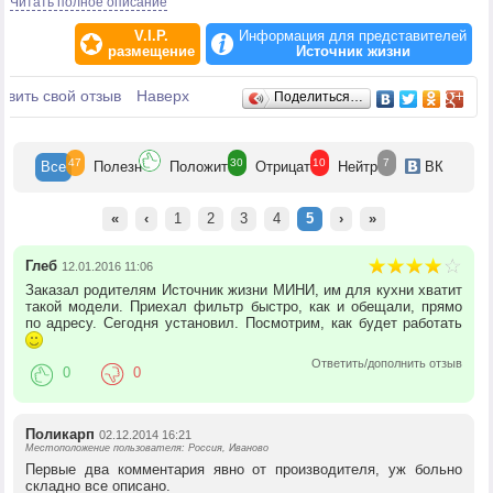
Читать полное описание
Доставка осуществляется по России транспортной компанией и "EMS
Почта России".
V.I.P.
Информация для представителей
размещение
Источник жизни
Отзывы
авить свой отзыв
Наверх
Поделиться…
47
30
10
7
Все
Полезн
Положит
Отрицат
Нейтр
ВК
«
‹
1
2
3
4
5
›
»
Глеб
12.01.2016 11:06
Заказал родителям Источник жизни МИНИ, им для кухни хватит
такой модели. Приехал фильтр быстро, как и обещали, прямо
по адресу. Сегодня установил. Посмотрим, как будет работать
Ответить/дополнить отзыв
0
0
Поликарп
02.12.2014 16:21
Местоположение пользователя: Россия, Иваново
Первые два комментария явно от производителя, уж больно
складно все описано.