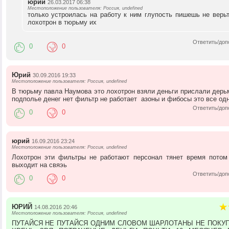
юрий
26.03.2017 06:38
Местоположение пользователя: Россия, undefined
только устроилась на работу к ним глупость пишешь не верь
лохотрон в тюрьму их
Ответить/доп
0
0
Юрий
30.09.2016 19:33
Местоположение пользователя: Россия, undefined
В тюрьму павла Наумова это лохотрон взяли деньги прислали дерь
подполье денег нет фильтр не работает азоны и фибосы это все од
Ответить/доп
0
0
юрий
16.09.2016 23:24
Местоположение пользователя: Россия, undefined
Лохотрон эти фильтры не работают персонал тянет время потом
выходит на свяэь
Ответить/доп
0
0
ЮРИЙ
14.08.2016 20:46
Местоположение пользователя: Россия, undefined
ПУТАЙСЯ НЕ ПУТАЙСЯ ОДНИМ СЛОВОМ ШАРЛОТАНЫ НЕ ПОКУП