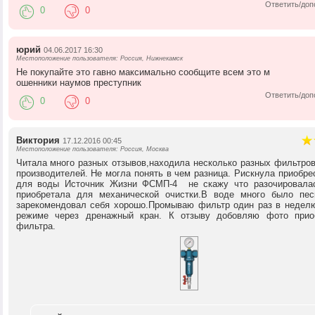
Ответить/доп
0
0
юрий
04.06.2017 16:30
Местоположение пользователя: Россия, Нижнекамск
Не покупайте это гавно максимально сообщите всем это м
ошенники наумов преступник
Ответить/доп
0
0
Виктория
17.12.2016 00:45
Местоположение пользователя: Россия, Москва
Читала много разных отзывов,находила несколько разных фильтров
производителей. Не могла понять в чем разница. Рискнула приобре
для воды Источник Жизни ФСМП-4 не скажу что разочировалас
приобретала для механической очистки.В воде много было пе
зарекомендовал себя хорошо.Промываю фильтр один раз в недел
режиме через дренажный кран. К отзыву добовляю фото приоб
фильтра.