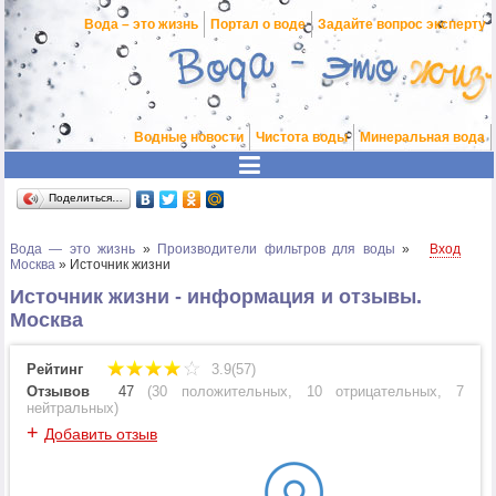
Вода – это жизнь
Портал о воде
Задайте вопрос эксперту
Водные новости
Чистота воды
Минеральная вода
Поделиться…
Вода — это жизнь
»
Производители фильтров для воды
»
Вход
Москва
»
Источник жизни
Источник жизни - информация и отзывы.
Москва
Рейтинг
3.9(57)
Отзывов
47
(
30 положительных
,
10 отрицательных
,
7
нейтральных
)
+
Добавить отзыв