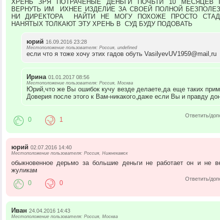
ХРЕНЬ ЗРЯ ПОТРАЧЕНЫЕ ДЕНЬГИ ПОЧЬТИ 10 МЕСЯЦЕВ
ВЕРНУТЬ ИМ ИХНЕЕ ИЗДЕЛИЕ ЗА СВОЕЙ ПОЛНОЙ БЕЗПОЛЕ
НИ ДИРЕКТОРА НАЙТИ НЕ МОГУ ПОХОЖЕ ПРОСТО СТА
НАНЯТЫХ ТОЛКАЮТ ЭТУ ХРЕНЬ В СУД БУДУ ПОДОВАТЬ
юрий
16.09.2016 23:28
Местоположение пользователя: Россия, undefined
если что я тоже хочу этих гадов обуть VasilyevUV1959@mail,ru
Ирина
01.01.2017 08:56
Местоположение пользователя: Россия, Москва
Юрий,что же Вы ошибок кучу везде делаете,да еще таких при
Доверия после этого к Вам-никакого,даже если Вы и правду до
Ответить/доп
0
1
юрий
02.07.2016 14:40
Местоположение пользователя: Россия, Нижнекамск
обыкновенное дерьмо за большие деньги не работает он и не в
жуликам
Ответить/доп
0
0
Иван
24.04.2016 14:43
Местоположение пользователя: Россия, Москва