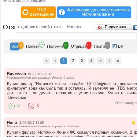
Читать полное описание
Доставка осуществляется по России транспортной компанией и "EMS
Почта России".
V.I.P.
Информация для представителей
размещение
Источник жизни
Отзывы
+
Добавить свой отзыв
Наверх
Поделиться…
47
30
10
7
Все
Полезн
Положит
Отрицат
Нейтр
ВК
«
‹
1
2
3
4
5
›
»
Вячеслав
30.10.2017 16:01
Местоположение пользователя: Россия, Самара
Купил фильтр "Источник жизни" на сайте filterlife@mail.ru , поставил
фильтрует вода как была так и осталась. Я замерял ее TDS мет
дать ответ , чо делать, гарантия еще не прошла. Купил в начал
Вячеслав
Ответить/доп
0
0
Инна
18.09.2017 14:05
Местоположение пользователя: Германия, undefined
Купили фильтр. Источник Жизни ФС оказался полным обманом. В ф
ни магнитного смягчителя, ни серебра. Просто фильтроэлемент, 