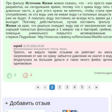
Про фильтр
Источник Жизни
можно сказать, что - это просто зам
разработка, на сегодняшнее время, потому что с крана воду пить 
довольно часто, а для этого нужно ее кипятить, чтобы стала при
употребления, но это ведь уже не живая вода т.е полезных веществ
уже не будет. А покупать воду постоянно не всегда есть время да 
выходит. Поэтому, действительно, лучше поставить фильт
Жизни
на кран, что реально очищает воду как от механических заг
хорошей тонкостью фильтрации в 1 микрон так и бактерий, грибков,
помощью уникального покрытого активированным 
стержня.Подробнее: http://moscow.cataloxy.ru/firms/www.filterlife.ru/c
юрий
11.07.2016 23:03
Местоположение пользователя: Россия, Казань
Трепло, не верьте таким отзывам не работает он меха
загрязнения от них он сразу забъется давление не хватит в во
безделушка за большие деньги и таких много фибос арти
одинаковые
Ответить/доп
0
0
«
‹
1
2
3
4
5
›
»
+
Добавить отзыв