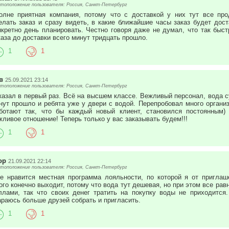
тоположение пользователя: Россия, Санкт-Петербург
олне приятная компания, потому что с доставкой у них тут все пр
елать заказ и сразу видеть, в какие ближайшие часы заказ будет дост
нкретно день планировать. Честно говоря даже не думал, что так быст
каза до доставки всего минут тридцать прошло.
1
1
ев
25.09.2021 23:14
тоположение пользователя: Россия, Санкт-Петербург
казал в первый раз. Всё на высшем классе. Вежливый персонал, вода с
нут прошло и ребята уже у двери с водой. Перепробовал много организ
ботают так, что бы каждый новый клиент, становился постоянным
жливое отношение! Теперь только у вас заказывать будем!!!
1
1
ор
21.09.2021 22:14
тоположение пользователя: Россия, Санкт-Петербург
е нравится местная программа лояльности, по которой я от пригла
ого конечно выходит, потому что вода тут дешевая, но при этом все рав
ллами, так что своих денег тратить на покупку воды не приходится.
араюсь больше друзей собрать и пригласить.
1
1