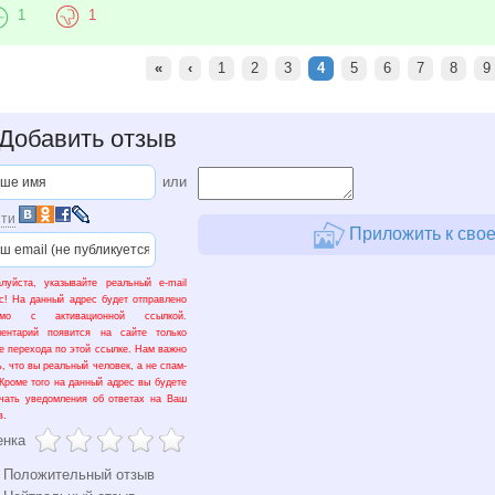
1
1
«
‹
1
2
3
4
5
6
7
8
9
Добавить отзыв
или
ти
Приложить к свое
луйста, указывайте реальный e-mail
с! На данный адрес будет отправлено
ьмо с активационной ссылкой.
ментарий появится на сайте только
е перехода по этой ссылке. Нам важно
ь, что вы реальный человек, а не спам-
 Кроме того на данный адрес вы будете
чать уведомления об ответах на Ваш
в.
енка
Положительный отзыв