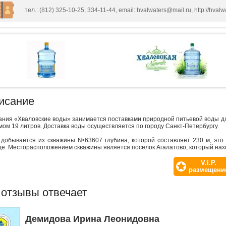
тел.: (812) 325-10-25, 334-11-44, email: hvalwaters@mail.ru, http://hvalwa
исание
ния «Хваловские воды» занимается поставками природной питьевой воды дл
ом 19 литров. Доставка воды осуществляется по городу Санкт-Петербургу.
 добывается из скважины №63607 глубина, которой составляет 230 м, это 
е. Месторасположением скважины является поселок Агалатово, который нахо
V.I.P.
размещени
 отзывы отвечает
Демидова Ирина Леонидовна