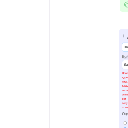
+
Вой
Пожа
адре
пис
Ком
посл
знат
бот.
полу
отзы
Оц