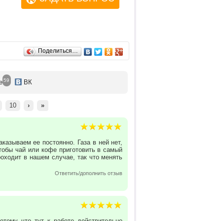
Поделиться…
59
е
ВК
10
›
»
казываем ее постоянно. Газа в ней нет,
чтобы чай или кофе приготовить в самый
роходит в нашем случае, так что менять
Ответить/дополнить отзыв
отому что тут к работе действительно