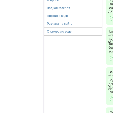
вопросы
по
во
Водная галерея
да
Портал о воде
Реклама на сайте
С юмором о воде
Ан
Мес
До
Та
бе
ус
Вс
Мес
Во
до
До
по
Ро