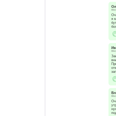
Ол
Мес
Оч
я 
бу
бо
Ив
Мес
За
вн
Пр
от
за
Вл
Мес
Оч
ут
ну
по