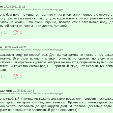
ег
27.08.2021 23:23
тоположение пользователя: Россия, Санкт-Петербург
ень был приятно удивлен тем, что у них в компании полностью отсутствуе
могу просто заказать сколько угодно воды и при этом получать ее вне з
тылок на обмен. Это очень удобно, потому что я заказываю воду д
льшой заказ на восемь или десять бутылей.
1
1
ан
18.08.2021 22:49
тоположение пользователя: Россия, Санкт-Петербург
казываем воду не первый раз. Для офиса важна точность в поставках
имание. Все разы исключительная точность по срокам, по виду и к
иятные и аккуратные курьеры, которые не ленятся поднимать бутыли ли
метить и качество самой воды — приятный вкус, нет непонятных прив
пахи.
1
1
адимир
11.08.2021 22:43
тоположение пользователя: Россия, Санкт-Петербург
ень удобный у компании график доставки воды, они привозят несколько 
ром, днём, вечером или поздним вечером. Кроме того, можно даже зака
жно успеть позвонить до двенадцати дня). И главное, доставка воды
дъем на любой этаж бесплатный (если есть лифт)