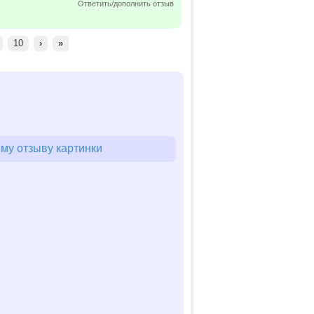
Ответить/дополнить отзыв
10
›
»
му отзыву картинки