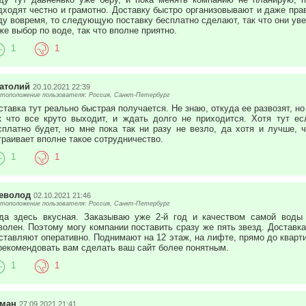
дходят честно и грамотно. Доставку быстро организовывают и даже пра
ду вовремя, то следующую поставку бесплатно сделают, так что они уве
же выбор по воде, так что вполне приятно.
1
1
атолий
20.10.2021 22:39
тоположение пользователя: Россия, Санкт-Петербург
ставка тут реально быстрая получается. Не знаю, откуда ее развозят, но
к что все круто выходит, и ждать долго не приходится. Хотя тут е
сплатно будет, но мне пока так ни разу не везло, да хотя и лучше, 
траивает вполне такое сотрудничество.
1
1
еволод
02.10.2021 21:46
тоположение пользователя: Россия, Санкт-Петербург
да здесь вкусная. Заказываю уже 2-й год и качеством самой воды
волен. Поэтому могу компании поставить сразу же пять звезд. Доставка
ставляют оперативно. Поднимают на 12 этаж, на лифте, прямо до кварт
рекомендовать вам сделать ваш сайт более понятным.
1
1
ман
27.09.2021 21:41