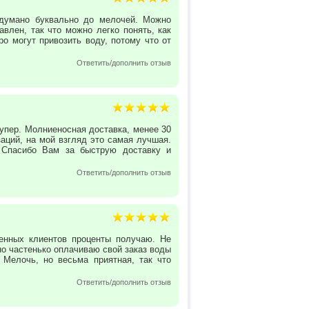
одумано буквально до мелочей. Можно
авлен, так что можно легко понять, как
ро могут привозить воду, потому что от
Ответить/дополнить отзыв
упер. Молниеносная доставка, менее 30
аций, на мой взгляд это самая лучшая.
) Спасибо Вам за быструю доставку и
Ответить/дополнить отзыв
шенных клиентов проценты получаю. Не
но частенько оплачиваю свой заказ воды
 Мелочь, но весьма приятная, так что
Ответить/дополнить отзыв