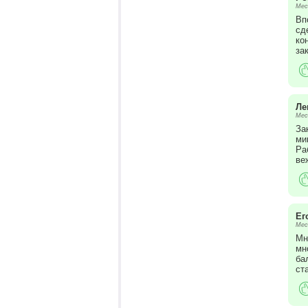
Мес
Вп
сд
ко
за
Л
Мес
За
ми
Ра
ве
Ег
Мес
Мн
мн
ба
ст