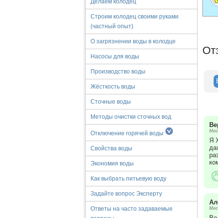
Делаем колодец
Строим колодец своими руками
(частный опыт)
О загрязнении воды в колодце
От
Насосы для воды
Производство воды
Жёсткость воды
Сточные воды
Методы очистки сточных вод
Ве
Мес
Отключение горячей воды
Я 
да
Свойства воды
ра
ко
Экономия воды
Как выбрать питьевую воду
Задайте вопрос Эксперту
Ал
Ответы на часто задаваемые
Мес
Во