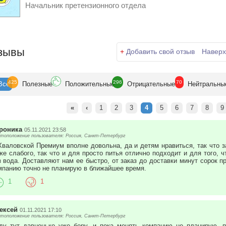
Начальник претензионного отдела
зывы
+
Добавить свой отзыв
Наверх
425
296
70
Все
Полезн
ые
Положит
ельные
Отрицат
ельные
Нейтр
альны
«
‹
1
2
3
4
5
6
7
8
9
роника
05.11.2021 23:58
тоположение пользователя: Россия, Санкт-Петербург
Хваловской Премиум вполне довольна, да и детям нравиться, так что за
же слабого, так что и для просто питья отлично подходит и для того, 
з вода. Доставляют нам ее быстро, от заказ до доставки минут сорок п
мпанию точно не планирую в ближайшее время.
1
1
ексей
01.11.2021 17:10
тоположение пользователя: Россия, Санкт-Петербург
ду тут давненько уже беру, и пока менять компанию не планирую, п