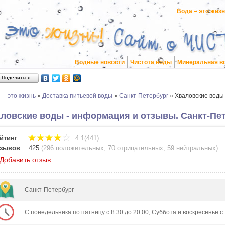
Вода – это жиз
Водные новости
Чистота воды
Минеральная в
Поделиться…
 — это жизнь
»
Доставка питьевой воды
»
Санкт-Петербург
»
Хваловские воды
ловские воды - информация и отзывы. Санкт-Пе
йтинг
4.1(441)
зывов
425
(
296 положительных
,
70 отрицательных
,
59 нейтральных
)
Добавить отзыв
Санкт-Петербург
С понедельника по пятницу с 8:30 до 20:00, Суббота и воскресенье с 