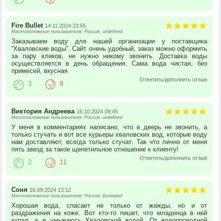
Fire Bullet
14.11.2024 23:55
Местоположение пользователя: Россия, undefined
Заказываем воду для нашей организации у поставщика
“Хваловские воды”. Сайт очень удобный, заказ можно оформить
за пару кликов, не нужно никому звонить. Доставка воды
осуществляется в день обращения. Сама вода чистая, без
примесей, вкусная
Ответить/дополнить отзыв
3
9
Виктория Андреева
16.10.2024 09:45
Местоположение пользователя: Россия, undefined
У меня в комментариях написано, что в дверь не звонить, а
только стучать и вот все курьеры хваловских вод, которые воду
нам доставляют, всегда только стучат. Так что лично от меня
пять звезд за такое щепетильное отношение к клиенту!
Ответить/дополнить отзыв
2
11
Соня
26.09.2024 13:12
Местоположение пользователя: Россия, Белгород
Хорошая вода, спасает не только от жажды, но и от
раздражения на коже. Вот кто-то пишет, что младенца в ней
купал, а я умываюсь Хваловской водой. От водопроводной