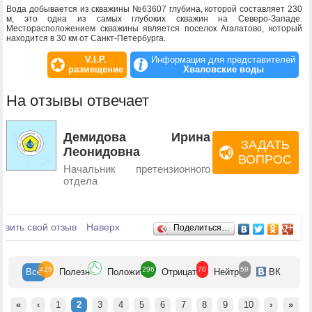
Вода добывается из скважины №63607 глубина, которой составляет 230
м, это одна из самых глубоких скважин на Северо-Западе.
Месторасположением скважины является поселок Агалатово, который
находится в 30 км от Санкт-Петербурга.
V.I.P.
Информация для представителей
размещение
Хваловские воды
На отзывы отвечает
Демидова Ирина
ЗАДАТЬ
Леонидовна
ВОПРОС
Начальник претензионного
отдела
Отзывы
авить свой отзыв
Наверх
Поделиться…
425
296
70
59
Все
Полезн
Положит
Отрицат
Нейтр
ВК
«
‹
1
2
3
4
5
6
7
8
9
10
›
»