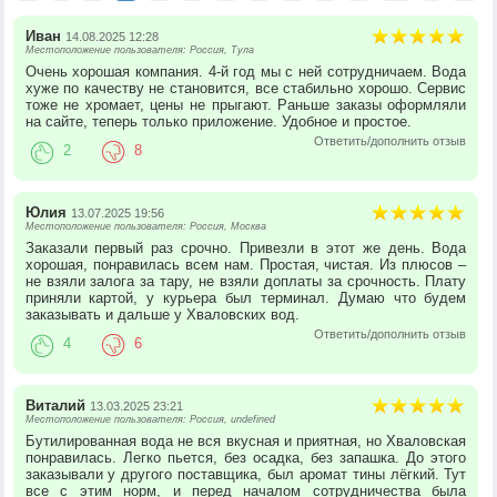
Иван
14.08.2025 12:28
Местоположение пользователя: Россия, Тула
Очень хорошая компания. 4-й год мы с ней сотрудничаем. Вода
хуже по качеству не становится, все стабильно хорошо. Сервис
тоже не хромает, цены не прыгают. Раньше заказы оформляли
на сайте, теперь только приложение. Удобное и простое.
Ответить/дополнить отзыв
2
8
Юлия
13.07.2025 19:56
Местоположение пользователя: Россия, Москва
Заказали первый раз срочно. Привезли в этот же день. Вода
хорошая, понравилась всем нам. Простая, чистая. Из плюсов –
не взяли залога за тару, не взяли доплаты за срочность. Плату
приняли картой, у курьера был терминал. Думаю что будем
заказывать и дальше у Хваловских вод.
Ответить/дополнить отзыв
4
6
Виталий
13.03.2025 23:21
Местоположение пользователя: Россия, undefined
Бутилированная вода не вся вкусная и приятная, но Хваловская
понравилась. Легко пьется, без осадка, без запашка. До этого
заказывали у другого поставщика, был аромат тины лёгкий. Тут
все с этим норм, и перед началом сотрудничества была