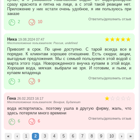
сразу краснота и пятна на лице, а с этой такой реакции нет.
Приложение у них кстати очень удобное, я им пользуюсь при
заказе
Ответить/дополнить отзыв
2
10
Ника
19.08.2024 07:47
Местоположение пользователя: Россия, undefined
Привозят в срок. По цене доступно. С тарой всегда все в
порядке. К клиентам хорошее отношение. Есть скидки, акции,
выгодные предложения. Мы с семьей пользуемся этой водой с
марта этого года. Новорожденного внучка купаем в этой воде.
Хорошая вода, мягкая. выбрали не зря. И готовим, и пьем, и
купаем младенца
Ответить/дополнить отзыв
3
9
Гена
26.02.2023 16:17
Местоположение пользователя: Венгрия, Будапешт
вода испортилась. поэтому ушла в другую фирму, жаль, что
здесь потеряли много времени
Ответить/дополнить отзыв
6
6
«
‹
1
2
3
4
5
6
7
8
9
10
›
»