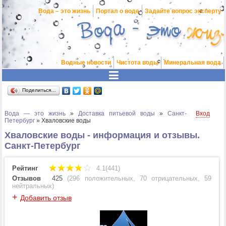
Вода – это жизнь
Портал о воде
Задайте вопрос эксперту
Водные новости
Чистота воды
Минеральная вода
Поделиться…
Вода — это жизнь
»
Доставка питьевой воды
»
Санкт-
Вход
Петербург
»
Хваловские воды
Хваловские воды - информация и отзывы.
Санкт-Петербург
Рейтинг
4.1(441)
Отзывов
425
(
296 положительных
,
70 отрицательных
,
59
нейтральных
)
+
Добавить отзыв