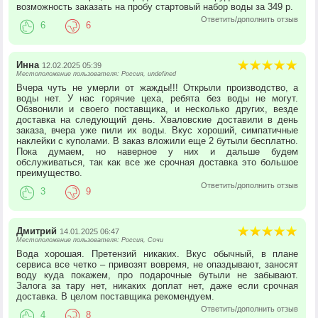
возможность заказать на пробу стартовый набор воды за 349 р.
Ответить/дополнить отзыв
6
6
Инна
12.02.2025 05:39
Местоположение пользователя: Россия, undefined
Вчера чуть не умерли от жажды!!! Открыли производство, а
воды нет. У нас горячие цеха, ребята без воды не могут.
Обзвонили и своего поставщика, и несколько других, везде
доставка на следующий день. Хваловские доставили в день
заказа, вчера уже пили их воды. Вкус хороший, симпатичные
наклейки с куполами. В заказ вложили еще 2 бутыли бесплатно.
Пока думаем, но наверное у них и дальше будем
обслуживаться, так как все же срочная доставка это большое
преимущество.
Ответить/дополнить отзыв
3
9
Дмитрий
14.01.2025 06:47
Местоположение пользователя: Россия, Сочи
Вода хорошая. Претензий никаких. Вкус обычный, в плане
сервиса все четко – привозят вовремя, не опаздывают, заносят
воду куда покажем, про подарочные бутыли не забывают.
Залога за тару нет, никаких доплат нет, даже если срочная
доставка. В целом поставщика рекомендуем.
Ответить/дополнить отзыв
4
8