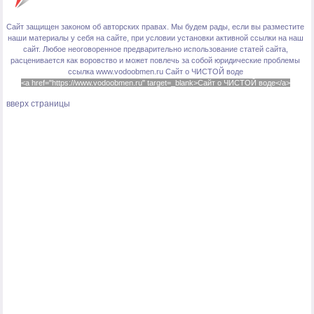
Сайт защищен законом об авторских правах. Мы будем рады, если вы разместите
наши материалы у себя на сайте, при условии установки активной ссылки на наш
сайт. Любое неоговоренное предварительно использование статей сайта,
расценивается как воровство и может повлечь за собой юридические проблемы
ссылка www.vodoobmen.ru
Сайт о ЧИСТОЙ воде
<a href="https://www.vodoobmen.ru" target=_blank>Сайт о ЧИСТОЙ воде</a>
вверх страницы