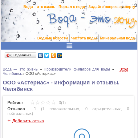
Вода – это жизнь
Портал о воде
Задайте вопрос эксперту
Водные новости
Чистота воды
Минеральная вода
Поделиться…
Вода — это жизнь
»
Производители фильтров для воды
»
Вход
Челябинск
»
ООО «Астериас»
ООО «Астериас» - информация и отзывы.
Челябинск
Рейтинг
0(1)
Отзывов
1
(
1 положительных
,
0 отрицательных
,
0
нейтральных
)
+
Добавить отзыв