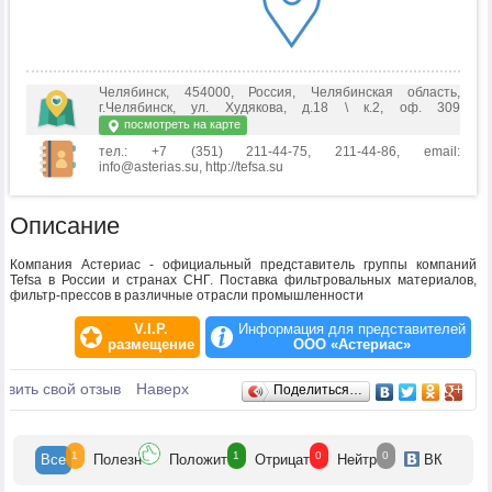
Челябинск, 454000, Россия, Челябинская область,
г.Челябинск, ул. Худякова, д.18 \ к.2, оф. 309
посмотреть на карте
тел.: +7 (351) 211-44-75, 211-44-86, email:
info@asterias.su, http://tefsa.su
Описание
Компания Астериас - официальный представитель группы компаний
Tefsa в России и странах СНГ. Поставка фильтровальных материалов,
фильтр-прессов в различные отрасли промышленности
V.I.P.
Информация для представителей
размещение
ООО «Астериас»
Отзывы
авить свой отзыв
Наверх
Поделиться…
1
1
0
0
Все
Полезн
Положит
Отрицат
Нейтр
ВК