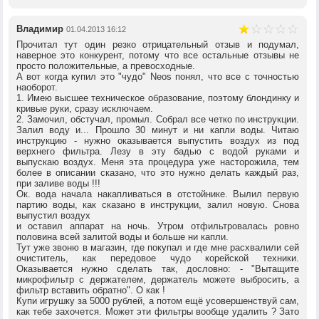
Владимир
01.04.2013 16:12
Прочитал тут один резко отрицательный отзыв и подумал,
наверное это конкурент, потому что все остальные отзывы не
просто положительные, а превосходные.
А вот когда купил это "чудо" Neos понял, что все с точностью
наоборот.
1. Имею высшее техническое образование, поэтому блондинку и
кривые руки, сразу исключаем.
2. Замочил, обстучал, промыл. Собрал все четко по инструкции.
Залил воду и... Прошло 30 минут и ни капли воды. Читаю
инструкцию - нужно оказывается выпустить воздух из под
верхнего фильтра. Лезу в эту бадью с водой руками и
выпускаю воздух. Меня эта процедура уже насторожила, тем
более в описании сказано, что это нужно делать каждый раз,
при заливе воды !!!
Ок. вода начала накапливаться в отстойнике. Вылил первую
партию воды, как сказано в инструкции, залил новую. Снова
выпустил воздух
и оставил аппарат на ночь. Утром отфильтровалась ровно
половина всей залитой воды и больше ни капли.
Тут уже звоню в магазин, где покупал и где мне расхвалили сей
очиститель, как передовое чудо корейской техники.
Оказывается нужно сделать так, дословно: - "Вытащите
микрофильтр с держателем, держатель можете выбросить, а
фильтр вставить обратно". О как !
Купи игрушку за 5000 рублей, а потом ещё усовершенствуй сам,
как тебе захочется. Может эти фильтры вообще удалить ? Зато