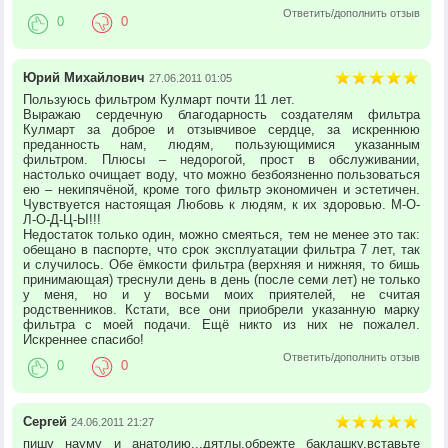
Ответить/дополнить отзыв
0
0
Юрий Михайлович
27.06.2011 01:05
Пользуюсь фильтром Кулмарт почти 11 лет.
Выражаю сердечную благодарность создателям фильтра
Кулмарт за доброе и отзывчивое сердце, за искреннюю
преданность нам, людям, пользующимися указанным
фильтром. Плюсы – недорогой, прост в обслуживании,
настолько очищает воду, что можно безбоязненно пользоваться
ею – некипячёной, кроме того фильтр экономичен и эстетичен.
Чувствуется настоящая Любовь к людям, к их здоровью. М-О-
Л-О-Д-Ц-Ы!!!
Недостаток только один, можно смеяться, тем не менее это так:
обещано в паспорте, что срок эксплуатации фильтра 7 лет, так
и случилось. Обе ёмкости фильтра (верхняя и нижняя, то бишь
принимающая) треснули день в день (после семи лет) не только
у меня, но и у восьми моих приятелей, не считая
родственников. Кстати, все они приобрели указанную марку
фильтра с моей подачи. Ещё никто из них не пожалел.
Искреннее спасибо!
Ответить/дополнить отзыв
0
0
Сергей
24.06.2011 21:27
пишу науму и анатолию...дятлы,обрежте баклашку,вставьте