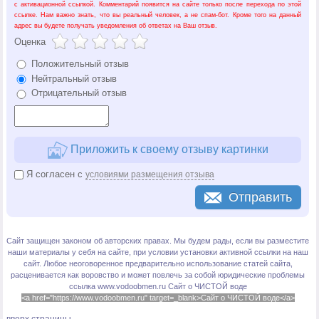
с активационной ссылкой. Комментарий появится на сайте только после перехода по этой
ссылке. Нам важно знать, что вы реальный человек, а не спам-бот. Кроме того на данный
адрес вы будете получать уведомления об ответах на Ваш отзыв.
Оценка
Положительный отзыв
Нейтральный отзыв
Отрицательный отзыв
Приложить к своему отзыву картинки
Я согласен с
условиями размещения отзыва
Отправить
Сайт защищен законом об авторских правах. Мы будем рады, если вы разместите
наши материалы у себя на сайте, при условии установки активной ссылки на наш
сайт. Любое неоговоренное предварительно использование статей сайта,
расценивается как воровство и может повлечь за собой юридические проблемы
ссылка www.vodoobmen.ru
Сайт о ЧИСТОЙ воде
<a href="https://www.vodoobmen.ru" target=_blank>Сайт о ЧИСТОЙ воде</a>
вверх страницы