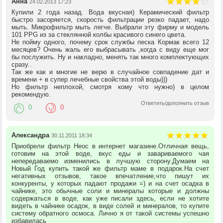
Анна
24.02.2013 17:23
Купили 2 года назад. Вода вкусная) Керамический фильтр
быстро засоряется, скорость фильтрации резко падает, надо
мыть. Микрофильтр мыть легче. Выбрали эту фирму и модель
101 PPG из за стеклянной колбы красивого синего цвета.
Не пойму одного, почему срок службы песка Кормак всего 12
месяцев? Очень жаль его выбрасывать ,когда с виду еще мог
бы послужить. Ну и накладно, менять так много комплектующих
сразу..
Так же как и многие не верю в случайное совпадение дат и
времени + в супер лечебные свойства этой воды)))
Но фильтр неплохой, смотря кому что нужно) в целом
рекомендую.
Ответить/дополнить отзыв
0
0
Александра
30.11.2011 18:34
Приобрели фильтр Неос в интернет магазине.Отличная вещь,
готовим на этой воде, вкус еды и завариваемого чая
непередаваемо изменились в лучшую сторону.Думаем на
Новый Год купить такой же фильтр маме в подарок.На счет
негативных отзывов, такое впечатление,что пишут их
конкуренты, у которых падают продажи =) и на счет осадка в
чайнике, это обычные соли и минералы которые и должны
содержаться в воде, как уже писали здесь, если не хотите
видеть в чайнике осадок, в виде солей и минералов, то купите
систему обратного осмоса. Лично я от такой системы успешно
избавилась