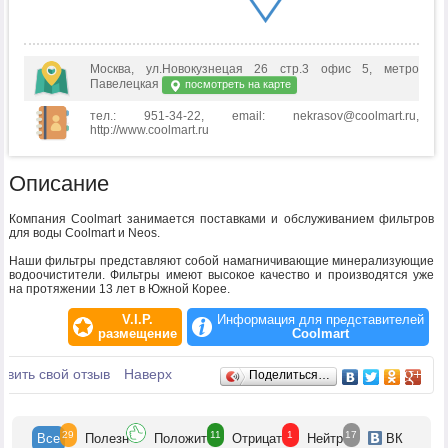
Москва, ул.Новокузнецая 26 стр.3 офис 5, метро
Павелецкая
посмотреть на карте
тел.: 951-34-22, email: nekrasov@coolmart.ru,
http://www.coolmart.ru
Описание
Компания Coolmart занимается поставками и обслуживанием фильтров
для воды Coolmart и Neos.
Наши фильтры представляют собой намагничивающие минерализующие
водоочистители. Фильтры имеют высокое качество и производятся уже
на протяжении 13 лет в Южной Корее.
V.I.P.
Информация для представителей
размещение
Coolmart
Отзывы
авить свой отзыв
Наверх
Поделиться…
29
11
1
17
Все
Полезн
Положит
Отрицат
Нейтр
ВК