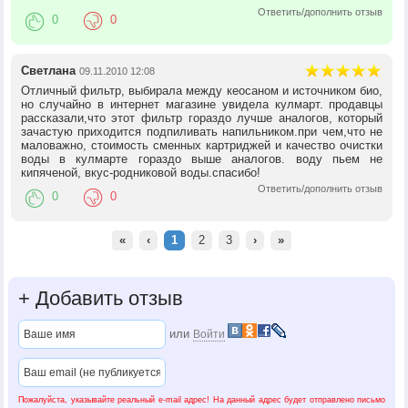
Ответить/дополнить отзыв
0
0
Светлана
09.11.2010 12:08
Отличный фильтр, выбирала между кеосаном и источником био,
но случайно в интернет магазине увидела кулмарт. продавцы
рассказали,что этот фильтр гораздо лучше аналогов, который
зачастую приходится подпиливать напильником.при чем,что не
маловажно, стоимость сменных картриджей и качество очистки
воды в кулмарте гораздо выше аналогов. воду пьем не
кипяченой, вкус-родниковой воды.спасибо!
Ответить/дополнить отзыв
0
0
«
‹
1
2
3
›
»
+
Добавить отзыв
или
Войти
Пожалуйста, указывайте реальный e-mail адрес! На данный адрес будет отправлено письмо