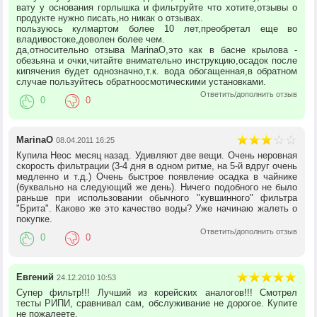
вату у основания горлышка и фильтруйте что хотите,отзывы о
продукте нужно писать,но никак о отзывах.
пользуюсь кулмартом более 10 лет,преобретал еще во
владивостоке,доволен более чем.
да,относительно отзыва MarinaO,это как в басне крылова -
обезьяна и очки,читайте внимательно инструкцию,осадок после
кипячения будет однозначно,т.к. вода обогащенная,в обратном
случае пользуйтесь обратноосмотическими установками.
Ответить/дополнить отзыв
0
0
MarinaO
08.04.2011 16:25
Купила Неос месяц назад. Удивляют две вещи. Очень неровная
скорость фильтрации (3-4 дня в одном ритме, на 5-й вдруг очень
медленно и т.д.) Очень быстрое появление осадка в чайнике
(буквально на следующий же день). Ничего подобного не было
раньше при использовании обычного "кувшинного" фильтра
"Брита". Каково же это качество воды? Уже начинаю жалеть о
покупке.
Ответить/дополнить отзыв
0
0
Евгений
24.12.2010 10:53
Супер фильтр!!! Лучший из корейских аналогов!!! Смотрел
тесты РИПИ, сравнивал сам, обслуживание не дорогое. Купите
не пожалеете.