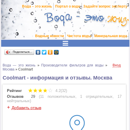
Вода – это жизнь
Портал о воде
Задайте вопрос эксперту
Водные новости
Чистота воды
Минеральная вода
Поделиться…
Вода — это жизнь
»
Производители фильтров для воды
»
Вход
Москва
»
Coolmart
Coolmart - информация и отзывы. Москва
Рейтинг
4.2(32)
Отзывов
29
(
11 положительных
,
1 отрицательных
,
17
нейтральных
)
+
Добавить отзыв