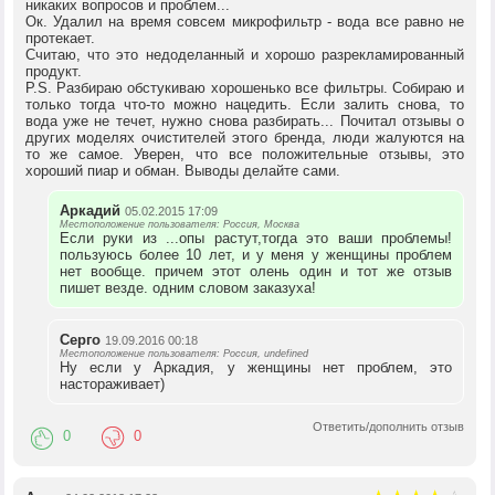
никаких вопросов и проблем...
Ок. Удалил на время совсем микрофильтр - вода все равно не
протекает.
Считаю, что это недоделанный и хорошо разрекламированный
продукт.
P.S. Разбираю обстукиваю хорошенько все фильтры. Собираю и
только тогда что-то можно нацедить. Если залить снова, то
вода уже не течет, нужно снова разбирать... Почитал отзывы о
других моделях очистителей этого бренда, люди жалуются на
то же самое. Уверен, что все положительные отзывы, это
хороший пиар и обман. Выводы делайте сами.
Аркадий
05.02.2015 17:09
Местоположение пользователя: Россия, Москва
Если руки из ...опы растут,тогда это ваши проблемы!
пользуюсь более 10 лет, и у меня у женщины проблем
нет вообще. причем этот олень один и тот же отзыв
пишет везде. одним словом заказуха!
Серго
19.09.2016 00:18
Местоположение пользователя: Россия, undefined
Ну если у Аркадия, у женщины нет проблем, это
настораживает)
Ответить/дополнить отзыв
0
0