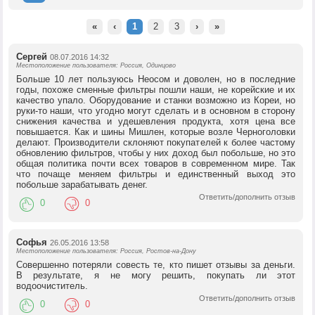
«
‹
1
2
3
›
»
Сергей
08.07.2016 14:32
Местоположение пользователя: Россия, Одинцово
Больше 10 лет пользуюсь Неосом и доволен, но в последние
годы, похоже сменные фильтры пошли наши, не корейские и их
качество упало. Оборудование и станки возможно из Кореи, но
руки-то наши, что угодно могут сделать и в основном в сторону
снижения качества и удешевления продукта, хотя цена все
повышается. Как и шины Мишлен, которые возле Черноголовки
делают. Производители склоняют покупателей к более частому
обновлению фильтров, чтобы у них доход был побольше, но это
общая политика почти всех товаров в современном мире. Так
что почаще меняем фильтры и единственный выход это
побольше зарабатывать денег.
Ответить/дополнить отзыв
0
0
Софья
26.05.2016 13:58
Местоположение пользователя: Россия, Ростов-на-Дону
Совершенно потеряли совесть те, кто пишет отзывы за деньги.
В результате, я не могу решить, покупать ли этот
водоочиститель.
Ответить/дополнить отзыв
0
0