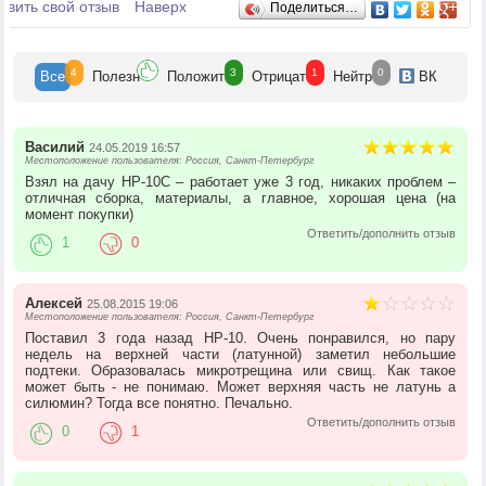
Отзывы
авить свой отзыв
Наверх
Поделиться…
4
3
1
0
Все
Полезн
Положит
Отрицат
Нейтр
ВК
Василий
24.05.2019 16:57
Местоположение пользователя: Россия, Санкт-Петербург
Взял на дачу HP-10C – работает уже 3 год, никаких проблем –
отличная сборка, материалы, а главное, хорошая цена (на
момент покупки)
Ответить/дополнить отзыв
1
0
Алексей
25.08.2015 19:06
Местоположение пользователя: Россия, Санкт-Петербург
Поставил 3 года назад HP-10. Очень понравился, но пару
недель на верхней части (латунной) заметил небольшие
подтеки. Образовалась микротрещина или свищ. Как такое
может быть - не понимаю. Может верхняя часть не латунь а
силюмин? Тогда все понятно. Печально.
Ответить/дополнить отзыв
0
1