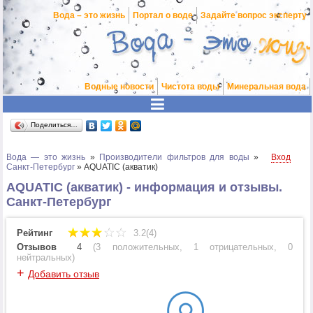
Вода – это жизнь
Портал о воде
Задайте вопрос эксперту
Водные новости
Чистота воды
Минеральная вода
Поделиться…
Вода — это жизнь
»
Производители фильтров для воды
»
Вход
Санкт-Петербург
»
AQUATIC (акватик)
AQUATIC (акватик) - информация и отзывы.
Санкт-Петербург
Рейтинг
3.2(4)
Отзывов
4
(
3 положительных
,
1 отрицательных
,
0
нейтральных
)
+
Добавить отзыв