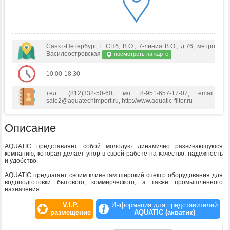
Санкт-Петербург, г. СПб, В.О., 7-линия В.О., д.76, метро
Василеостровская
посмотреть на карте
10.00-18.30
тел.: (812)332-50-60, м/т 8-951-657-17-07, email:
sale2@aquatechimport.ru, http://www.aquatic-filter.ru
Описание
AQUATIC представляет собой молодую динамично развивающуюся
компанию, которая делает упор в своей работе на качество, надежность
и удобство.
AQUATIC предлагает своим клиентам широкий спектр оборудования для
водоподготовки бытового, коммерческого, а также промышленного
назначения.
V.I.P.
Информация для представителей
размещение
AQUATIC (акватик)