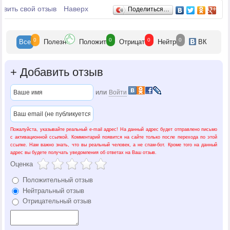
Отзывы
авить свой отзыв
Наверх
Поделиться…
0
0
0
0
Все
Полезн
Положит
Отрицат
Нейтр
ВК
+
Добавить отзыв
или
Войти
Пожалуйста, указывайте реальный e-mail адрес! На данный адрес будет отправлено письмо
с активационной ссылкой. Комментарий появится на сайте только после перехода по этой
ссылке. Нам важно знать, что вы реальный человек, а не спам-бот. Кроме того на данный
адрес вы будете получать уведомления об ответах на Ваш отзыв.
Оценка
Положительный отзыв
Нейтральный отзыв
Отрицательный отзыв