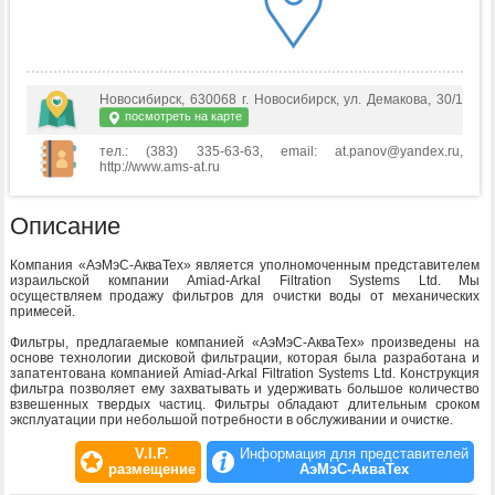
Новосибирск, 630068 г. Новосибирск, ул. Демакова, 30/1
посмотреть на карте
тел.: (383) 335-63-63, email: at.panov@yandex.ru,
http://www.ams-at.ru
Описание
Компания «АэМэС-АкваТех» является уполномоченным представителем
израильской компании Amiad-Arkal Filtration Systems Ltd. Мы
осуществляем продажу фильтров для очистки воды от механических
примесей.
Фильтры, предлагаемые компанией «АэМэС-АкваТех» произведены на
основе технологии дисковой фильтрации, которая была разработана и
запатентована компанией Amiad-Arkal Filtration Systems Ltd. Конструкция
фильтра позволяет ему захватывать и удерживать большое количество
взвешенных твердых частиц. Фильтры обладают длительным сроком
эксплуатации при небольшой потребности в обслуживании и очистке.
V.I.P.
Информация для представителей
размещение
АэМэС-АкваТех