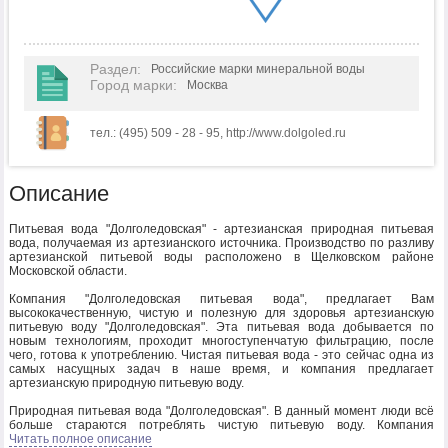
Раздел
:
Российские марки минеральной воды
Город марки
:
Москва
тел.: (495) 509 - 28 - 95, http://www.dolgoled.ru
Описание
Питьевая вода "Долголедовская" - артезианская природная питьевая
вода, получаемая из артезианского источника. Производство по разливу
артезианской питьевой воды расположено в Щелковском районе
Московской области.
Компания "Долголедовская питьевая вода", предлагает Вам
высококачественную, чистую и полезную для здоровья артезианскую
питьевую воду "Долголедовская". Эта питьевая вода добывается по
новым технологиям, проходит многоступенчатую фильтрацию, после
чего, готова к употреблению. Чистая питьевая вода - это сейчас одна из
самых насущных задач в наше время, и компания предлагает
артезианскую природную питьевую воду.
Природная питьевая вода "Долголедовская". В данный момент люди всё
больше стараются потреблять чистую питьевую воду. Компания
Долголедовская обеспечивает тысячи людей чистой бутилированной
Читать полное описание