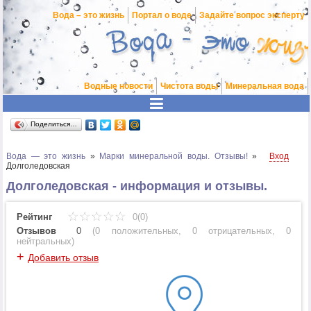
Вода – это жизнь
Портал о воде
Задайте вопрос эксперту
Водные новости
Чистота воды
Минеральная вода
Поделиться…
Вода — это жизнь
»
Марки минеральной воды. Отзывы!
»
Вход
Долголедовская
Долголедовская - информация и отзывы.
Рейтинг
0(0)
Отзывов
0
(
0 положительных
,
0 отрицательных
,
0
нейтральных
)
+
Добавить отзыв