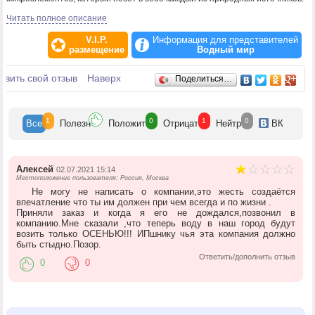
Ежедневно мы обслуживаем как юридических, так и физических лиц.
Читать полное описание
Наша работа не сводится только к доставке воды или установке кулера.
Мы стремимся учесть все сопутствующие запросы и организовать наше
V.I.P.
Информация для представителей
сотрудничество с наибольшей выгодой для каждого из клиентов и рады,
размещение
Водный мир
что можем предложить индивидуальный подход и гибкую систему скидок.
Отзывы
авить свой отзыв
Наверх
Поделиться…
1
0
1
0
Все
Полезн
Положит
Отрицат
Нейтр
ВК
Алексей
02.07.2021 15:14
Местоположение пользователя: Россия, Москва
Не могу не написать о компании,это жесть создаётся
впечатление что ты им должен при чем всегда и по жизни .
Приняли заказ и когда я его не дождался,позвонил в
компанию.Мне сказали ,что теперь воду в наш город будут
возить только ОСЕНЬЮ!!! ИПшнику чья эта компания должно
быть стыдно.Позор.
Ответить/дополнить отзыв
0
0