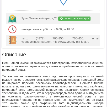
Тула, Ханинский пр-д, д.23
посмотреть на карте
понедельник - суббота, с 9.00 до 18.00
тел.: (4872) 700-350, 700-450, email:
vodnuymir@gmail.com, http://www.vodniy-mir-tula.ru
Описание
Цель нашей компании заключается в построении качественного клиенто-
ориентированного сервиса по доставке потребителям чистой питьевой
природной воды.
Так как мы не занимаемся непосредственно производством питьевой
воды, у нас есть возможность выбирать лучшие образцы природной воды
из широкого перечня российских производителей. Оценивая многие
показатели, мы заостряем внимание на качестве и полезных свойствах
природной воды, добываемой нашими поставщиками. Среди основных
требований выделим то, что в первую очередь вода должна быть добыта
из источника, расположенного в экологически чистой зоне, а при
последующей обработке не должен меняться химический состав воды.
Это очень важно для сохранения того индивидуального набора
микроэлементов, который несет в себе каждый из природных источников.