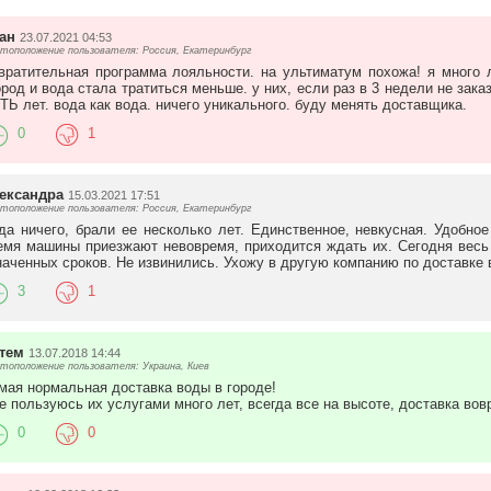
ан
23.07.2021 04:53
тоположение пользователя: Россия, Екатеринбург
вратительная программа лояльности. на ультиматум похожа! я много 
ород и вода стала тратиться меньше. у них, если раз в 3 недели не зака
ТЬ лет. вода как вода. ничего уникального. буду менять доставщика.
0
1
ександра
15.03.2021 17:51
тоположение пользователя: Россия, Екатеринбург
да ничего, брали ее несколько лет. Единственное, невкусная. Удобно
емя машины приезжают невовремя, приходится ждать их. Сегодня весь
наченных сроков. Не извинились. Ухожу в другую компанию по доставке 
3
1
тем
13.07.2018 14:44
тоположение пользователя: Украина, Киев
мая нормальная доставка воды в городе!
е пользуюсь их услугами много лет, всегда все на высоте, доставка вов
0
0