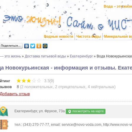
Вода – это жиз
Водные новости
Чистота воды
Минеральная в
Поделиться…
 — это жизнь
»
Доставка питьевой воды
»
Екатеринбург
»
Вода Новокурьинска
а Новокурьинская - информация и отзывы. Екат
йтинг
3.3(9)
зывов
8
(
2 положительных
,
2 отрицательных
,
4 нейтральных
)
Добавить отзыв
Екатеринбург, ул. Фрунзе, 73а
посмотреть на карте
тел.: (343) 270-77-77, email: service@novo-voda.com, http://www.novo-