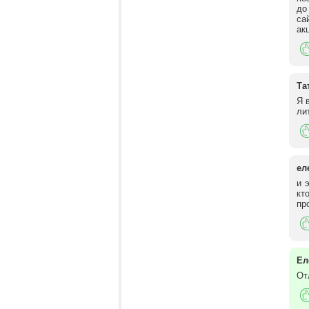
до
са
ак
Та
Я 
ли
ел
и 
кт
пр
Ел
От