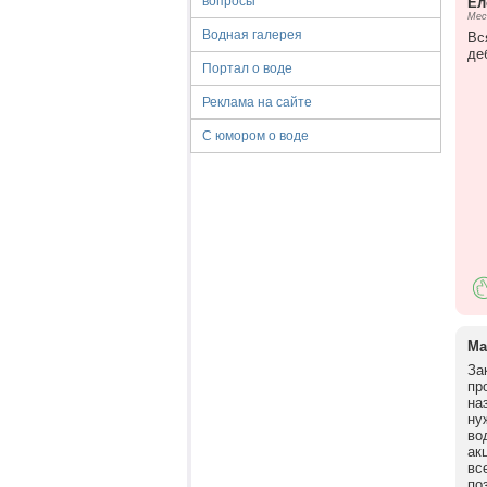
вопросы
Ел
Мес
Водная галерея
Вс
де
Портал о воде
Реклама на сайте
С юмором о воде
Ма
За
пр
на
ну
во
ак
вс
по