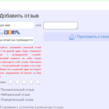
Добавить отзыв
или
ти
Приложить к свое
луйста, указывайте реальный e-mail
с! На данный адрес будет отправлено
ьмо с активационной ссылкой.
ментарий появится на сайте только
е перехода по этой ссылке. Нам важно
ь, что вы реальный человек, а не спам-
 Кроме того на данный адрес вы будете
чать уведомления об ответах на Ваш
в.
енка
Положительный отзыв
Нейтральный отзыв
Отрицательный отзыв
 согласен с
условиями размещения отзыва