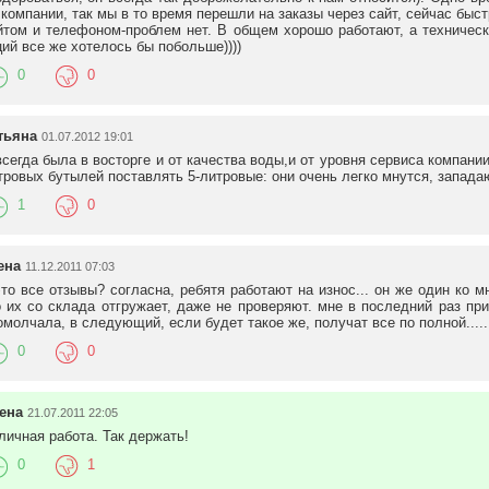
 компании, так мы в то время перешли на заказы через сайт, сейчас быс
йтом и телефоном-проблем нет. В общем хорошо работают, а техническ
ций все же хотелось бы побольше))))
0
0
тьяна
01.07.2012 19:01
всегда была в восторге и от качества воды,и от уровня сервиса компании.
тровых бутылей поставлять 5-литровые: они очень легко мнутся, западаю
1
0
ена
11.12.2011 07:03
это все отзывы? согласна, ребятя работают на износ... он же один ко м
о их со склада отгружает, даже не проверяют. мне в последний раз пр
омолчала, в следующий, если будет такое же, получат все по полной.....
0
0
ена
21.07.2011 22:05
личная работа. Так держать!
0
1