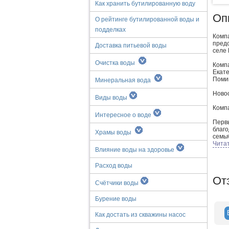
Как хранить бутилированную воду
Оп
О рейтинге бутилированной воды и
подделках
Комп
пред
Доставка питьевой воды
селе 
Очистка воды
Комп
Екате
Помим
Минеральная вода
Ново
Виды воды
Комп
Интересное о воде
Перв
благ
Храмы воды
семья
Сред
Чита
Влияние воды на здоровье
прине
позна
На т
Расход воды
«Ново
От
Самы
Счётчики воды
перев
Сорев
Бурение воды
хотел
Посл
Как достать из скважины насос
будущ