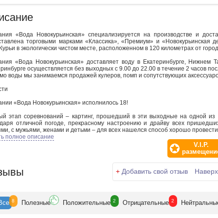
исание
ания «Вода Новокурьинская» специализируется на производстве и дост
ставлена торговыми марками «Классика», «Премиум» и «Новокурьинская де
Курьи в экологически чистом месте, расположенном в 120 километрах от город
ания «Вода Новокурьинская» доставляет воду в Екатеринбурге, Нижнем Та
ринбурге осуществляется без выходных с 9.00 до 22.00 в течение 2 часов пос
о воды мы занимаемся продажей кулеров, помп и сопутствующих аксессуаро
сти
ании «Вода Новокурьинская» исполнилось 18!
ый этап соревнований – картинг, прошедший в эти выходные на одной из 
одаря отличной погоде, прекрасному настроению и драйву всех пришедш
ми, с мужьями, женами и детьми – для всех нашелся способ хорошо провест
и сотрудников Компании набралось 8 команд-участников, у каждой – сво
ть полное описание
сли с собой плакаты, кричалки и невообразимый драйв. Словом, было пред
V.I.P.
комиться поближе, укрепить командный дух такой большой Компании как «Во
размещени
оржественной церемонии открытия участники выступили с небольшими през
-Олимпийский» огонь, который пронесли по треку в мини-марафонской пробе
зывы
е маленькие гости праздника болели за мам и пап, общались с клоунами
+
Добавить свой отзыв
Наверх
оплощения с помощью аква-грима и весело резвились на летнем солнышке.
нования проходили в упорной борьбе – все участники достойно показали на
. Болельщики с трибун не скучали сами и поддерживали свои команды.
е подведения итогов и награждения победителей в небо отпустили возд
8
2
2
Все
Полезн
ые
Положит
ельные
Отрицат
ельные
Нейтр
альны
его, развития и роста Компании «Вода Новокурьинская».