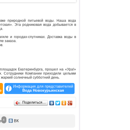
авке природной питьевой воды. Наша вода
тская». Эта родниковая вода добывается в
а.
гиле и городах-спутниках. Доставка воды в
ле заказа.
в.
площадок Екатеринбурга, прошел на «Ура!»
их. Сотрудники Компании приходили целыми
и жаркий солнечный субботний день.
й символ, название и девиз, а болельщики
оставлено поле для творчества, возможность
Информация для представителей
да Новокурьинская».
е
Вода Новокурьинская
ентациями, затем был зажжен символический
жке.
 в специальной детской зоне, придумывали
Поделиться…
выки вождения и сдаваться без боя никто не
ушные шары, а с ними пожелания светлого
4
е
ВК