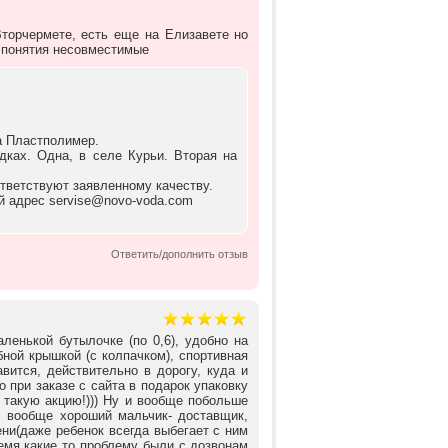
торчермете, есть еще на Елизавете но
а понятия несовместимые
а Пластполимер.
ках. Одна, в селе Курьи. Вторая на
тветствуют заявленному качеству.
й адрес servise@novo-voda.com
Ответить/дополнить отзыв
ленькой бутылочке (по 0,6), удобно на
бной крышкой (с колпачком), спортивная
вится, действительно в дорогу, куда и
 при заказе с сайта в подарок упаковку
 такую акцию!))) Ну и вообще побольше
с вообще хороший мальчик- доставщик,
ни(даже ребенок всегда выбегает с ним
ремя какие то проблему были с дозвонам