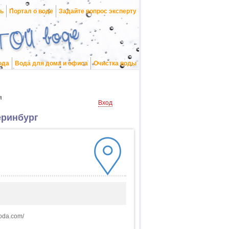
нь
Портал о воде
Задайте вопрос эксперту
ода
Вода для дома и офиса
Очистка воды
я
Вход
еринбург
voda.com/