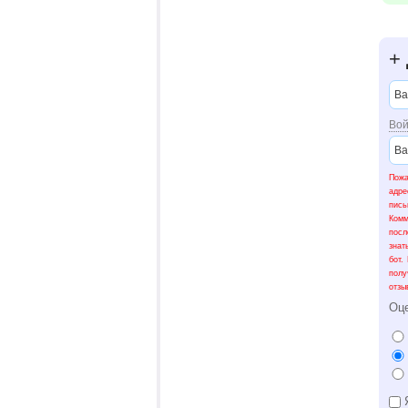
+
Вой
Пожа
адре
пис
Ком
посл
знат
бот.
полу
отзы
Оц
Я