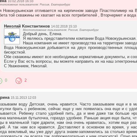
ена
10.02.2018 16:33
тоположение пользователя: Россия, Екатеринбург
я Новокурьинская отливается на кирпичном заводе Пластполимер на В
бета той скважины не хватает на всех потребителей , Вторчермет и вод
Ηиколай Κонстантинов
14.02.2018 15:10
Местоположение пользователя: Россия, Екатеринбург
Добрый день, Елена.
Я являюсь представителем компании Вода Новокурьинская.
Наша компания не имеет производства на территории завод
Вода Новокурьинская добывается на двух производственных площад
бисерсткой.
Обе скважины имеют все необходимые нормативные документы, и соо
Если у Вас есть вопросы, вы можете направить их на наш электронны
С Уважением, Николай.
0
2
рина
15.11.2013 12:03
казываем воду Детская, очень нравится. Часто заказываем еще и в ма
огулки брать с ребенком, сейчас еще у них появилась она еще и с удо
зывается. Ребенку стало удобней пить, да и мне даже так больше нра
жна маленькая бутылочка, гораздо удобнее. Раньше акция еще была, что
ды в маленькой таре дарили, нам она очень нравилась, хотим еще раз
ций. А так нам все нравится. Доставляют в основном во время, у на
егда вежливый, мы уже друг друга знаем-запомнились за столько време
здороваться, он всегда так доброжелательно к нам относится). Одно в