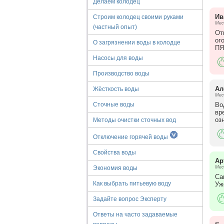
Делаем колодец
Ив
Строим колодец своими руками
Мес
(частный опыт)
От
ог
О загрязнении воды в колодце
ПЯ
Насосы для воды
Производство воды
Ал
Жёсткость воды
Мес
Во
Сточные воды
вр
оз
Методы очистки сточных вод
Отключение горячей воды
Свойства воды
Ар
Мес
Экономия воды
Са
Как выбрать питьевую воду
Уж
Задайте вопрос Эксперту
Ответы на часто задаваемые