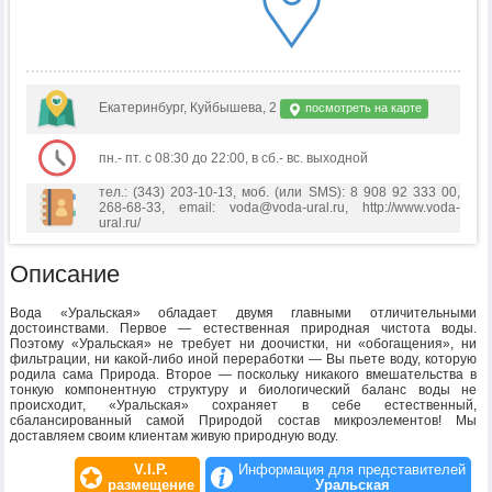
Екатеринбург, Куйбышева, 2
посмотреть на карте
пн.- пт. с 08:30 до 22:00, в сб.- вс. выходной
тел.: (343) 203-10-13, моб. (или SMS): 8 908 92 333 00,
268-68-33, email: voda@voda-ural.ru, http://www.voda-
ural.ru/
Описание
Вода «Уральская» обладает двумя главными отличительными
достоинствами. Первое — естественная природная чистота воды.
Поэтому «Уральская» не требует ни доочистки, ни «обогащения», ни
фильтрации, ни какой-либо иной переработки — Вы пьете воду, которую
родила сама Природа. Второе — поскольку никакого вмешательства в
тонкую компонентную структуру и биологический баланс воды не
происходит, «Уральская» сохраняет в себе естественный,
сбалансированный самой Природой состав микроэлементов! Мы
доставляем своим клиентам живую природную воду.
V.I.P.
Информация для представителей
размещение
Уральская