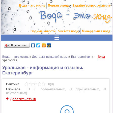
Вода – это жизнь
Портал о воде
Задайте вопрос эксперту
Водные новости
Чистота воды
Минеральная вода
Поделиться…
Вода — это жизнь
»
Доставка питьевой воды
»
Екатеринбург
»
Вход
Уральская
Уральская - информация и отзывы.
Екатеринбург
Рейтинг
0(0)
Отзывов
0
(
0 положительных
,
0 отрицательных
,
0
нейтральных
)
+
Добавить отзыв