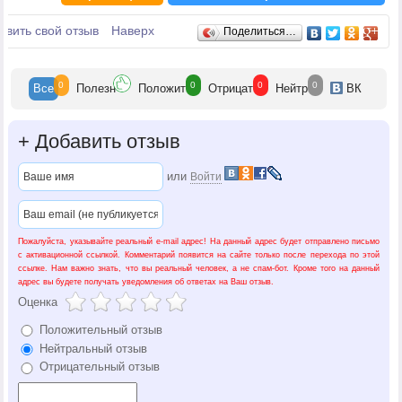
Отзывы
авить свой отзыв
Наверх
Поделиться…
0
0
0
0
Все
Полезн
Положит
Отрицат
Нейтр
ВК
+
Добавить отзыв
или
Войти
Пожалуйста, указывайте реальный e-mail адрес! На данный адрес будет отправлено письмо
с активационной ссылкой. Комментарий появится на сайте только после перехода по этой
ссылке. Нам важно знать, что вы реальный человек, а не спам-бот. Кроме того на данный
адрес вы будете получать уведомления об ответах на Ваш отзыв.
Оценка
Положительный отзыв
Нейтральный отзыв
Отрицательный отзыв