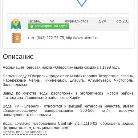
Казань, ул. Журналистов, д.2А, оф.201
посмотреть на карте
тел.: (843) 272-75-75, http://www.oleroli.ru
Описание
Ассоциация Торговая марка «Олероли» была создана в 1999 году.
Сегодня воду «Олероли» продают во многих городах Татарстана: Казань,
Набережные Челны, Нижнекамск, Елабуга, Альметьевск, Чистополь,
Зеленодольск.
Завод по очистке воды расположен в экологически чистом районе
Татарстана -Лаишевский район, село Кирби.
Вода ТМ «Олероли» относится к высшей категории качества, имеет
сбалансированную минерализацию 200-500 мг./л., высокую
насыщенность кислородом.
Вода, согласно требованиям СанПиН 2.1.4.1116-02, обогащена йодом,
фтором, калием, кальцием и магнием.
Виды воды ТМ «Олероли»: «Олероли» (содержит все микроэлементы),
Читать полное описание
«Олероли-ЛЮКС» (обогащенная йодом), «Кирбинка» (для юридических