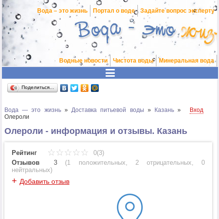
Вода – это жизнь
Портал о воде
Задайте вопрос эксперту
Водные новости
Чистота воды
Минеральная вода
Поделиться…
Вода — это жизнь
»
Доставка питьевой воды
»
Казань
»
Вход
Олероли
Олероли - информация и отзывы. Казань
Рейтинг
0(3)
Отзывов
3
(
1 положительных
,
2 отрицательных
,
0
нейтральных
)
+
Добавить отзыв