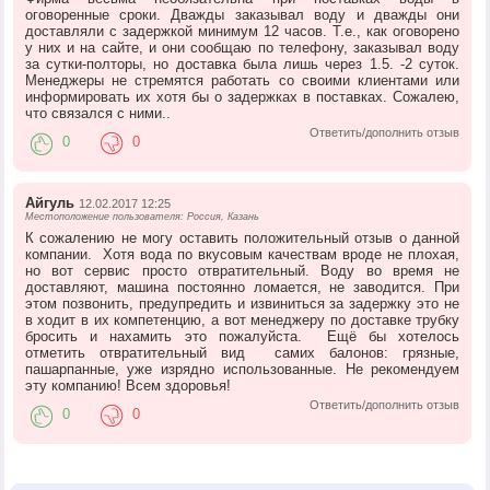
оговоренные сроки. Дважды заказывал воду и дважды они
доставляли с задержкой минимум 12 часов. Т.е., как оговорено
у них и на сайте, и они сообщаю по телефону, заказывал воду
за сутки-полторы, но доставка была лишь через 1.5. -2 суток.
Менеджеры не стремятся работать со своими клиентами или
информировать их хотя бы о задержках в поставках. Сожалею,
что связался с ними..
Ответить/дополнить отзыв
0
0
Айгуль
12.02.2017 12:25
Местоположение пользователя: Россия, Казань
К сожалению не могу оставить положительный отзыв о данной
компании. Хотя вода по вкусовым качествам вроде не плохая,
но вот сервис просто отвратительный. Воду во время не
доставляют, машина постоянно ломается, не заводится. При
этом позвонить, предупредить и извиниться за задержку это не
в ходит в их компетенцию, а вот менеджеру по доставке трубку
бросить и нахамить это пожалуйста. Ещё бы хотелось
отметить отвратительный вид самих балонов: грязные,
пашарпанные, уже изрядно использованные. Не рекомендуем
эту компанию! Всем здоровья!
Ответить/дополнить отзыв
0
0