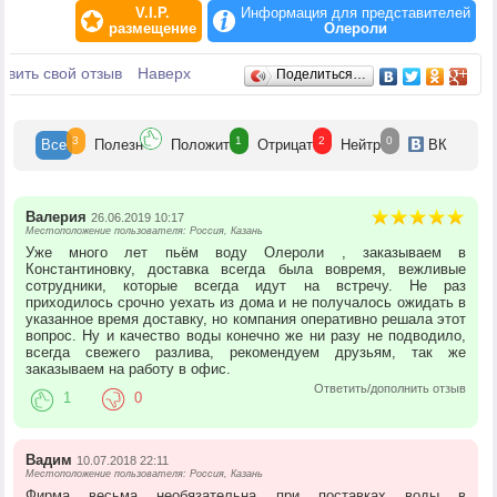
лиц).
V.I.P.
Информация для представителей
размещение
Олероли
Вода разливается в ёмкости следующего объёма: 19л., 11.3л., 10л., 5л.,
1,5л., 0,5л.
Отзывы
авить свой отзыв
Наверх
Поделиться…
3
1
2
0
Все
Полезн
Положит
Отрицат
Нейтр
ВК
Валерия
26.06.2019 10:17
Местоположение пользователя: Россия, Казань
Уже много лет пьём воду Олероли , заказываем в
Константиновку, доставка всегда была вовремя, вежливые
сотрудники, которые всегда идут на встречу. Не раз
приходилось срочно уехать из дома и не получалось ожидать в
указанное время доставку, но компания оперативно решала этот
вопрос. Ну и качество воды конечно же ни разу не подводило,
всегда свежего разлива, рекомендуем друзьям, так же
заказываем на работу в офис.
Ответить/дополнить отзыв
1
0
Вадим
10.07.2018 22:11
Местоположение пользователя: Россия, Казань
Фирма весьма необязательна при поставках воды в