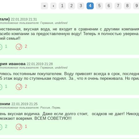
«
‹
1
2
3
4
5
6
7
8
9
тали)
22.01.2019 21:31
тоположение пользователя: Германия, undefined
чественная, вкусная вода, не входит в сравнении с другими компани
асибо компании за предоставленную воду! Теперь я полностью уверена
оей семьи!!
1
2
рия иванова
22.01.2019 21:28
тоположение пользователя: Германия, undefined
ляюсь постоянным покупателем. Воду привозят всегда в срок, последни
 5 этаж воду по ступенькам поднял. За , что я очень переживала. Но пр
1
2
оним
22.01.2019 21:25
тоположение пользователя: Россия, Пермь
ень вкусная водичка. Даже если долго стоит, осадков не дает! Никогд
иезжают вовремя. ВСЕМ СОВЕТУЮ!!!
2
1