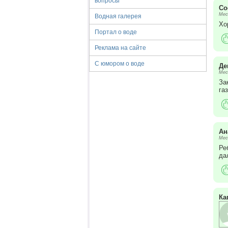
вопросы
Со
Мес
Водная галерея
Хо
Портал о воде
Реклама на сайте
С юмором о воде
Де
Мес
За
га
Ан
Мес
Ре
да
Ка