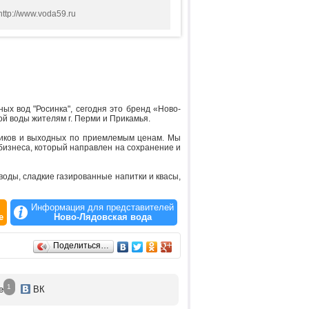
http://www.voda59.ru
ных вод "Росинка", сегодня это бренд «Ново-
й воды жителям г. Перми и Прикамья.
дников и выходных по приемлемым ценам. Мы
 бизнеса, который направлен на сохранение и
воды, сладкие газированные напитки и квасы,
Информация для представителей
е
Ново-Лядовская вода
Поделиться…
1
е
ВК