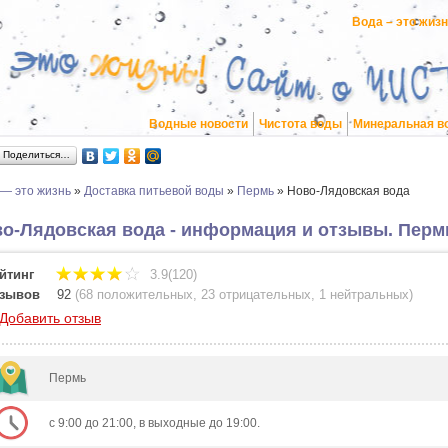
Вода – это жиз
Водные новости
Чистота воды
Минеральная в
Поделиться…
 — это жизнь
»
Доставка питьевой воды
»
Пермь
»
Ново-Лядовская вода
о-Лядовская вода - информация и отзывы. Перм
йтинг
3.9(120)
зывов
92
(
68 положительных
,
23 отрицательных
,
1 нейтральных
)
Добавить отзыв
Пермь
с 9:00 до 21:00, в выходные до 19:00.