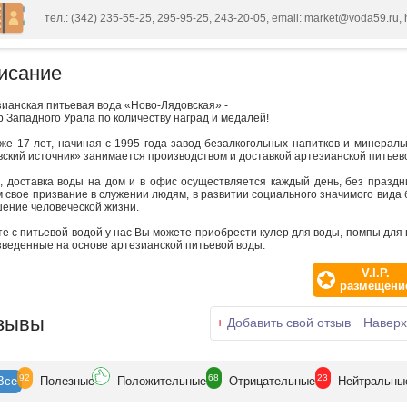
тел.: (342) 235-55-25, 295-95-25, 243-20-05, email: market@voda59.ru, 
исание
ианская питьевая вода «Ново-Лядовская» -
 Западного Урала по количеству наград и медалей!
же 17 лет, начиная с 1995 года завод безалкогольных напитков и минераль
ский источник» занимается производством и доставкой артезианской питьево
з, доставка воды на дом и в офис осуществляется каждый день, без праз
 свое призвание в служении людям, в развитии социального значимого вида
ение человеческой жизни.
е с питьевой водой у нас Вы можете приобрести кулер для воды, помпы для 
веденные на основе артезианской питьевой воды.
V.I.P.
размещени
зывы
+
Добавить свой отзыв
Наверх
92
68
23
Все
Полезн
ые
Положит
ельные
Отрицат
ельные
Нейтр
альны