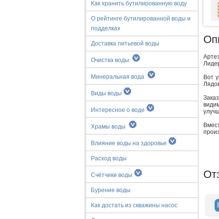
Как хранить бутилированную воду
О рейтинге бутилированной воды и
подделках
Оп
Доставка питьевой воды
Артез
Очистка воды
Лидер
Минеральная вода
Вот у
Лядов
Виды воды
Зака
видим
Интересное о воде
улучш
Вмест
Храмы воды
произ
Влияние воды на здоровье
Расход воды
От
Счётчики воды
Бурение воды
Как достать из скважины насос