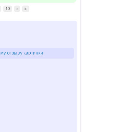
10
›
»
му отзыву картинки