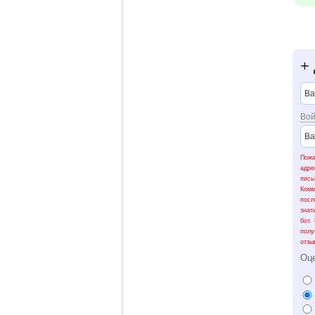
+
Вой
Пожа
адре
пис
Ком
посл
знат
бот.
полу
отзы
Оц