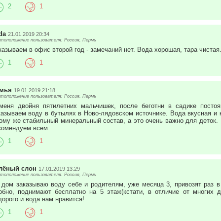
2
1
da
21.01.2019 20:34
тоположение пользователя: Россия, Пермь
казываем в офис второй год - замечаний нет. Вода хорошая, тара чистая
1
1
мья
19.01.2019 21:18
тоположение пользователя: Россия, Пермь
меня двойня пятилетних мальчишек, после беготни в садике посто
казываем воду в бутылях в Ново-лядовском источнике. Вода вкусная и 
тому же стабильный минеральный состав, а это очень важно для деток.
комендуем всем.
1
1
лёный слон
17.01.2019 13:29
тоположение пользователя: Россия, Пермь
 дом заказываю воду себе и родителям, уже месяца 3, привозят раз 
обно, поднимают бесплатно на 5 этаж(кстати, в отличие от многих д
дорого и вода нам нравится!
1
1