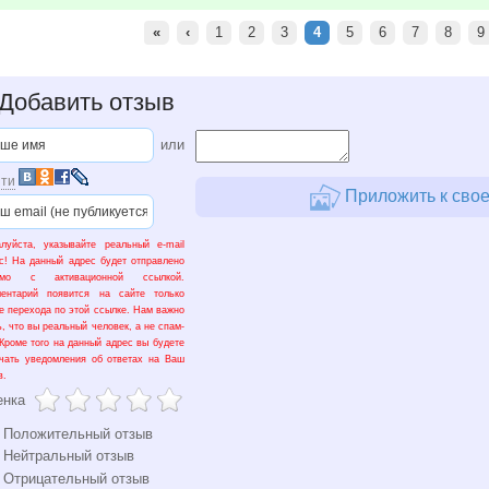
«
‹
1
2
3
4
5
6
7
8
9
Добавить отзыв
или
ти
Приложить к свое
луйста, указывайте реальный e-mail
с! На данный адрес будет отправлено
ьмо с активационной ссылкой.
ментарий появится на сайте только
е перехода по этой ссылке. Нам важно
ь, что вы реальный человек, а не спам-
 Кроме того на данный адрес вы будете
чать уведомления об ответах на Ваш
в.
енка
Положительный отзыв
Нейтральный отзыв
Отрицательный отзыв