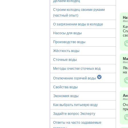
Делаем колодец
Строим колодец своими руками
(частный опыт)
На
Мес
О загрязнении воды в колодце
Ка
Сп
Насосы для воды
св
Производство воды
Жёсткость воды
Ма
Сточные воды
Мес
Яв
Методы очистки сточных вод
на
Отключение горячей воды
Свойства воды
Ан
Экономия воды
Мес
Оч
Как выбрать питьевую воду
пр
Задайте вопрос Эксперту
Ответы на часто задаваемые