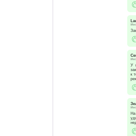
La
Мес
За
Се
Мес
У 
за
к 
ре
Зе
Мес
На
уд
не