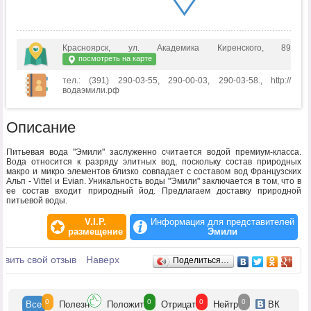
Красноярск, ул. Академика Киренского, 89
посмотреть на карте
тел.: (391) 290-03-55, 290-00-03, 290-03-58., http://
водаэмили.рф
Описание
Питьевая вода "Эмили" заслуженно считается водой премиум-класса.
Вода относится к разряду элитных вод, поскольку состав природных
макро и микро элементов близко совпадает с составом вод Французских
Альп - Vittel и Evian. Уникальность воды "Эмили" заключается в том, что в
ее состав входит природный йод. Предлагаем доставку природной
питьевой воды.
V.I.P.
Информация для представителей
размещение
Эмили
Отзывы
авить свой отзыв
Наверх
Поделиться…
0
0
0
0
Все
Полезн
Положит
Отрицат
Нейтр
ВК