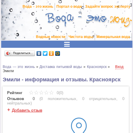
Вода – это жизнь
Портал о воде
Задайте вопрос эксперту
Водные новости
Чистота воды
Минеральная вода
Поделиться…
Вода — это жизнь
»
Доставка питьевой воды
»
Красноярск
»
Вход
Эмили
Эмили - информация и отзывы. Красноярск
Рейтинг
0(0)
Отзывов
0
(
0 положительных
,
0 отрицательных
,
0
нейтральных
)
+
Добавить отзыв