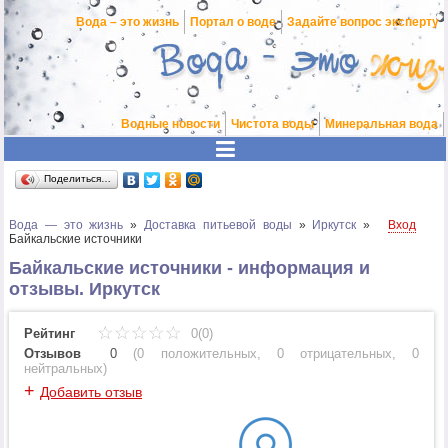
Вода – это жизнь
Портал о воде
Задайте вопрос эксперту
Водные новости
Чистота воды
Минеральная вода
Поделиться…
Вода — это жизнь
»
Доставка питьевой воды
»
Иркутск
»
Вход
Байкальские источники
Байкальские источники - информация и
отзывы. Иркутск
Рейтинг
0(0)
Отзывов
0
(
0 положительных
,
0 отрицательных
,
0
нейтральных
)
+
Добавить отзыв