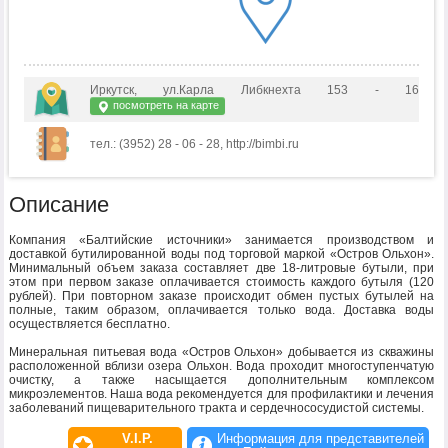
Иркутск, ул.Карла Либкнехта 153 - 16
посмотреть на карте
тел.: (3952) 28 - 06 - 28, http://bimbi.ru
Описание
Компания «Балтийские источники» занимается производством и
доставкой бутилированной воды под торговой маркой «Остров Ольхон».
Минимальный объем заказа составляет две 18-литровые бутыли, при
этом при первом заказе оплачивается стоимость каждого бутыля (120
рублей). При повторном заказе происходит обмен пустых бутылей на
полные, таким образом, оплачивается только вода. Доставка воды
осуществляется бесплатно.
Минеральная питьевая вода «Остров Ольхон» добывается из скважины
расположенной вблизи озера Ольхон. Вода проходит многоступенчатую
очистку, а также насыщается дополнительным комплексом
микроэлементов. Наша вода рекомендуется для профилактики и лечения
заболеваний пищеварительного тракта и сердечнососудистой системы.
V.I.P.
Информация для представителей