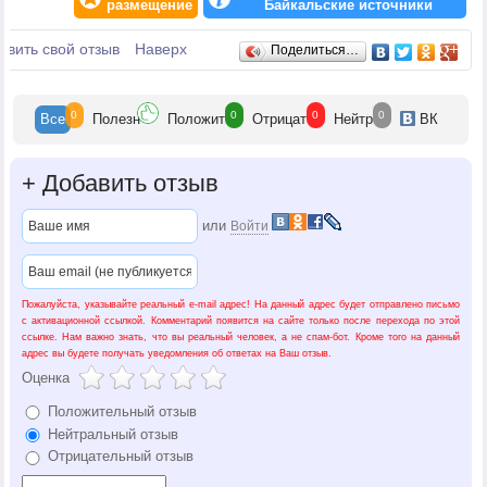
размещение
Байкальские источники
Отзывы
авить свой отзыв
Наверх
Поделиться…
0
0
0
0
Все
Полезн
Положит
Отрицат
Нейтр
ВК
+
Добавить отзыв
или
Войти
Пожалуйста, указывайте реальный e-mail адрес! На данный адрес будет отправлено письмо
с активационной ссылкой. Комментарий появится на сайте только после перехода по этой
ссылке. Нам важно знать, что вы реальный человек, а не спам-бот. Кроме того на данный
адрес вы будете получать уведомления об ответах на Ваш отзыв.
Оценка
Положительный отзыв
Нейтральный отзыв
Отрицательный отзыв