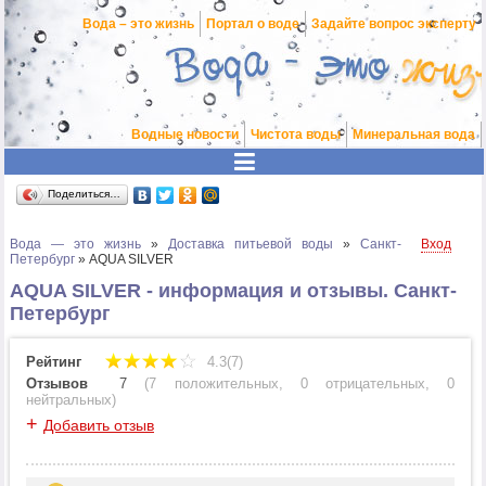
Вода – это жизнь
Портал о воде
Задайте вопрос эксперту
Водные новости
Чистота воды
Минеральная вода
Поделиться…
Вода — это жизнь
»
Доставка питьевой воды
»
Санкт-
Вход
Петербург
»
AQUA SILVER
AQUA SILVER - информация и отзывы. Санкт-
Петербург
Рейтинг
4.3(7)
Отзывов
7
(
7 положительных
,
0 отрицательных
,
0
нейтральных
)
+
Добавить отзыв