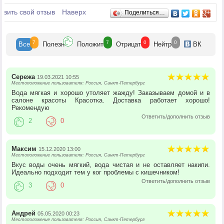
Отзывы
авить свой отзыв
Наверх
Поделиться…
7
7
0
0
Все
Полезн
Положит
Отрицат
Нейтр
ВК
Сережа
19.03.2021 10:55
Местоположение пользователя: Россия, Санкт-Петербург
Вода мягкая и хорошо утоляет жажду! Заказываем домой и в
салоне красоты Красотка. Доставка работает хорошо!
Рекомендую
Ответить/дополнить отзыв
2
0
Максим
15.12.2020 13:00
Местоположение пользователя: Россия, Санкт-Петербург
Вкус воды очень мягкий, вода чистая и не оставляет накипи.
Идеально подходит тем у ког проблемы с кишечником!
Ответить/дополнить отзыв
3
0
Андрей
05.05.2020 00:23
Местоположение пользователя: Россия, Санкт-Петербург