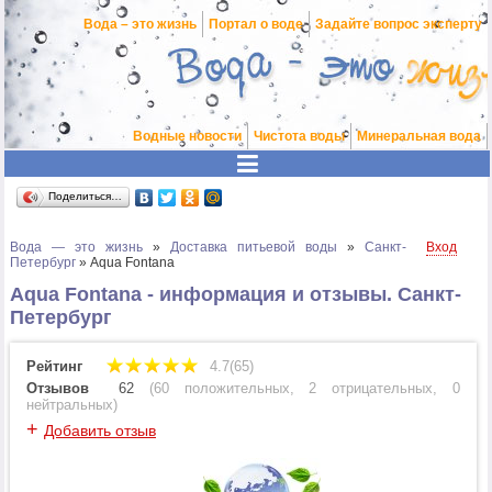
Вода – это жизнь
Портал о воде
Задайте вопрос эксперту
Водные новости
Чистота воды
Минеральная вода
Поделиться…
Вода — это жизнь
»
Доставка питьевой воды
»
Санкт-
Вход
Петербург
»
Aqua Fontana
Aqua Fontana - информация и отзывы. Санкт-
Петербург
Рейтинг
4.7(65)
Отзывов
62
(
60 положительных
,
2 отрицательных
,
0
нейтральных
)
+
Добавить отзыв