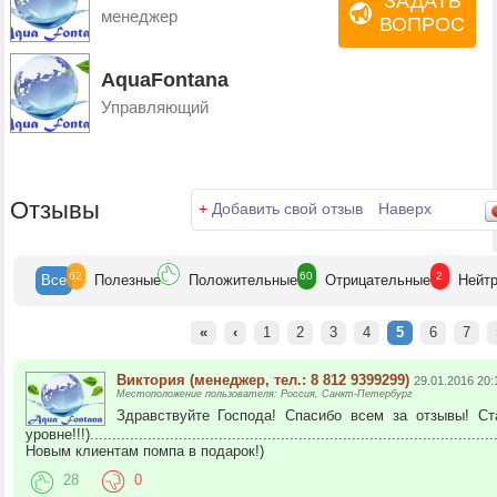
ЗАДАТЬ
менеджер
ВОПРОС
AquaFontana
Управляющий
Отзывы
+
Добавить свой отзыв
Наверх
62
60
2
Все
Полезн
ые
Положит
ельные
Отрицат
ельные
Нейт
«
‹
1
2
3
4
5
6
7
Виктория (менеджер, тел.: 8 812 9399299)
29.01.2016 20:
Местоположение пользователя: Россия, Санкт-Петербург
Здравствуйте Господа! Спасибо всем за отзывы! С
уровне!!!).............................................................................................
Новым клиентам помпа в подарок!)
28
0