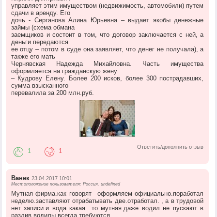
управляет этим имуществом (недвижимость, автомобили) путем
сдачи в аренду. Его
дочь - Серганова Алина Юрьевна – выдает якобы денежные
займы (схема обмана
заемщиков и состоит в том, что договор заключается с ней, а
деньги передаются
ее отцу – потом в суде она заявляет, что денег не получала), а
также его мать
Чернявская Надежда Михайловна. Часть имущества
оформляется на гражданскую жену
– Кудрову Елену. Более 200 исков, более 300 пострадавших,
сумма взысканного
перевалила за 200 млн.руб.
Ответить/дополнить отзыв
1
1
Ванек
23.04.2017 10:01
Местоположение пользователя: Россия, undefined
Мутная фирма.как говорят оформляем официально.поработал
неделю.заставляют отрабатывать две.отработал. , а в трудовой
нет записи.и вода какая то мутная.даже водил не пускают в
разлив.водилы всегда требуются.