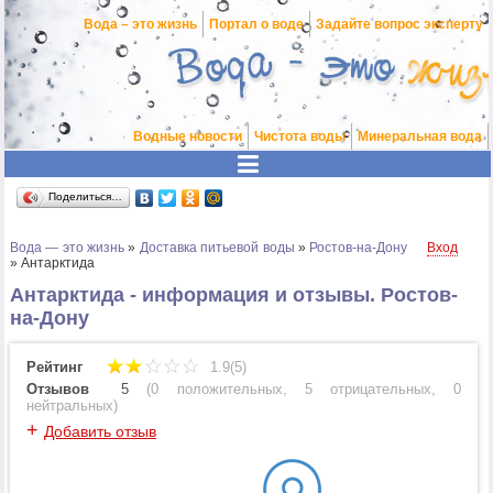
Вода – это жизнь
Портал о воде
Задайте вопрос эксперту
Водные новости
Чистота воды
Минеральная вода
Поделиться…
Вода — это жизнь
»
Доставка питьевой воды
»
Ростов-на-Дону
Вход
»
Антарктида
Антарктида - информация и отзывы. Ростов-
на-Дону
Рейтинг
1.9(5)
Отзывов
5
(
0 положительных
,
5 отрицательных
,
0
нейтральных
)
+
Добавить отзыв