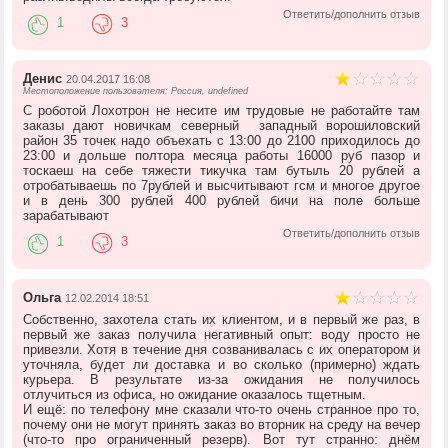
Ответить/дополнить отзыв
1
3
Денис
20.04.2017 16:08
Местоположение пользователя: Россия, undefined
С роботой Лохотрон не несите им трудовые не работайте там
заказы дают новичкам северный западный ворошиловский
район 35 точек надо объехать с 13:00 до 2100 приходилось до
23:00 и дольше полтора месяца работы 16000 руб пазор и
тоскаеш на себе тяжести тикучка там бутыль 20 рублей а
отробатываешь по 7рублей и высчитывают гсм и многое другое
и в день 300 рублей 400 рублей бичи на поле больше
зарабатывают
Ответить/дополнить отзыв
1
3
Ольга
12.02.2014 18:51
Собственно, захотела стать их клиентом, и в первый же раз, в
первый же заказ получила негативный опыт: воду просто не
привезли. Хотя в течение дня созванивалась с их оператором и
уточняла, будет ли доставка и во сколько (примерно) ждать
курьера. В результате из-за ожидания не получилось
отлучиться из офиса, но ожидание оказалось тщетным.
И ещё: по телефону мне сказали что-то очень странное про то,
почему они не могут принять заказ во вторник на среду на вечер
(что-то про ограниченный резерв). Вот тут странно: днём