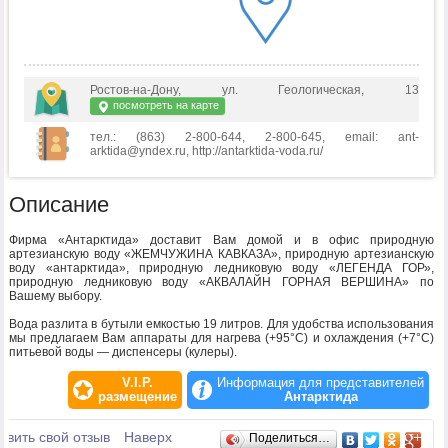
Ростов-на-Дону, ул. Геологическая, 13
посмотреть на карте
тел.: (863) 2-800-644, 2-800-645, email: ant-
arktida@yndex.ru, http://antarktida-voda.ru/
Описание
Фирма «Антарктида» доставит Вам домой и в офис природную
артезианскую воду «ЖЕМЧУЖИНА КАВКАЗА», природную артезианскую
воду «антарктида», природную ледниковую воду «ЛЕГЕНДА ГОР»,
природную ледниковую воду «АКВАЛАЙН ГОРНАЯ ВЕРШИНА» по
Вашему выбору.
Вода разлита в бутыли емкостью 19 литров. Для удобства использования
мы предлагаем Вам аппараты для нагрева (+95°С) и охлаждения (+7°C)
питьевой воды — диспенсеры (кулеры).
V.I.P.
Информация для представителей
размещение
Антарктида
Отзывы
авить свой отзыв
Наверх
Поделиться…