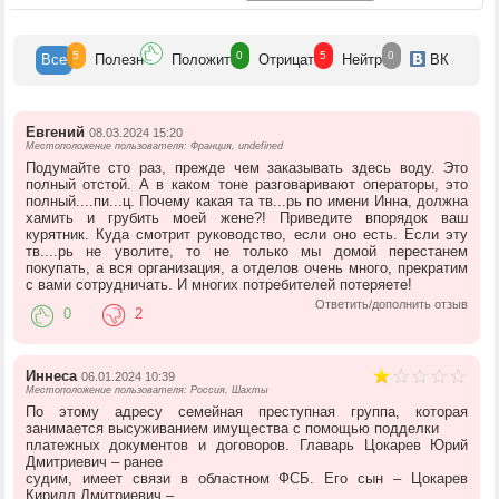
5
0
5
0
Все
Полезн
Положит
Отрицат
Нейтр
ВК
Евгений
08.03.2024 15:20
Местоположение пользователя: Франция, undefined
Подумайте сто раз, прежде чем заказывать здесь воду. Это
полный отстой. А в каком тоне разговаривают операторы, это
полный....пи...ц. Почему какая та тв...рь по имени Инна, должна
хамить и грубить моей жене?! Приведите впорядок ваш
курятник. Куда смотрит руководство, если оно есть. Если эту
тв....рь не уволите, то не только мы домой перестанем
покупать, а вся организация, а отделов очень много, прекратим
с вами сотрудничать. И многих потребителей потеряете!
Ответить/дополнить отзыв
0
2
Иннеса
06.01.2024 10:39
Местоположение пользователя: Россия, Шахты
По этому адресу семейная преступная группа, которая
занимается высуживанием имущества с помощью подделки
платежных документов и договоров. Главарь Цокарев Юрий
Дмитриевич – ранее
судим, имеет связи в областном ФСБ. Его сын – Цокарев
Кирилл Дмитриевич –