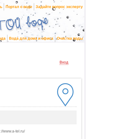
нь
Портал о воде
Задайте вопрос эксперту
ода
Вода для дома и офиса
Очистка воды
Вход
//www.a-tel.ru/