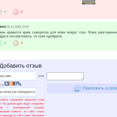
0
0
ина
09.12.2009 23:05
ень нравится крем сыворотка для кожи вокруг глаз. Кожа разглаженн
друге посоветовала, та тоже одобрила.
0
0
Добавить отзыв
или
ти
Приложить к свое
луйста, указывайте реальный e-mail
с! На данный адрес будет отправлено
ьмо с активационной ссылкой.
ментарий появится на сайте только
е перехода по этой ссылке. Нам важно