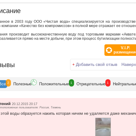
исание
анное в 2003 году ООО «Чистая вода» специализируется на производстве
 компании «Качество без компромиссов» в полной мере отражает ее отношен
ания производит высококачественную воду под торговыми марками «Аквате
разливается прямо на месте добычи, при этом процесс бутилизации полност
V.I.P.
размещени
зывы
+
Добавить свой отзыв
Наверх
2
1
1
Все
Полезн
ые
Положит
ельные
Отрицат
ельные
Нейтр
альны
гений
20.12.2015 20:17
тоположение пользователя: Россия, Тюмень
 этой воды образуется накипь которая ничем не удаляется даже механи