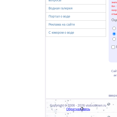
вопросы
знат
бот.
Водная галерея
полу
отзы
Портал о воде
Оц
Реклама на сайте
С юмором о воде
Я
Сай
ак
ввер
Copyright © 2006 -
2026 vodoobmen.ru
Обратная связь