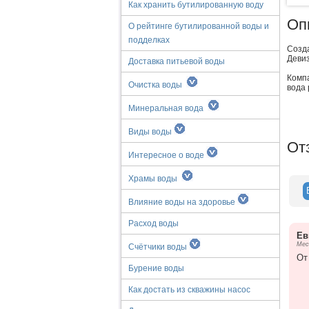
Как хранить бутилированную воду
Оп
О рейтинге бутилированной воды и
подделках
Созд
Девиз
Доставка питьевой воды
Комп
Очистка воды
вода 
Минеральная вода
Виды воды
От
Интересное о воде
Храмы воды
Влияние воды на здоровье
Расход воды
Ев
Мес
Счётчики воды
От
Бурение воды
Как достать из скважины насос