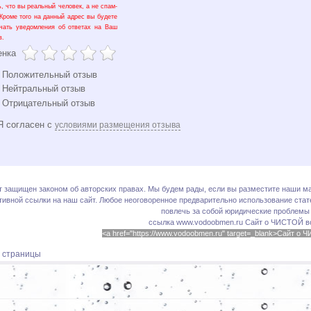
ь, что вы реальный человек, а не спам-
 Кроме того на данный адрес вы будете
чать уведомления об ответах на Ваш
в.
енка
Положительный отзыв
Нейтральный отзыв
Отрицательный отзыв
 согласен с
условиями размещения отзыва
т защищен законом об авторских правах. Мы будем рады, если вы разместите наши ма
тивной ссылки на наш сайт. Любое неоговоренное предварительно использование стате
повлечь за собой юридические проблемы
ссылка www.vodoobmen.ru
Сайт о ЧИСТОЙ в
<a href="https://www.vodoobmen.ru" target=_blank>Сайт о
х страницы