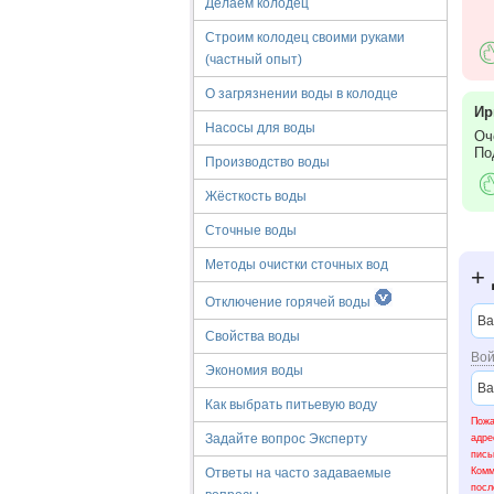
Делаем колодец
Строим колодец своими руками
(частный опыт)
О загрязнении воды в колодце
Ир
Насосы для воды
Оч
По
Производство воды
Жёсткость воды
Сточные воды
Методы очистки сточных вод
+
Отключение горячей воды
Свойства воды
Вой
Экономия воды
Как выбрать питьевую воду
Пожа
Задайте вопрос Эксперту
адре
пис
Ком
Ответы на часто задаваемые
посл