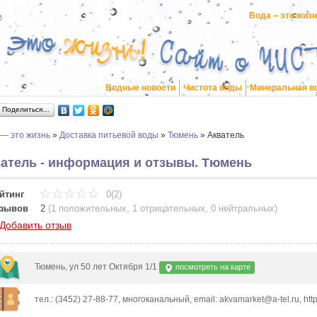
Вода – это жиз
Водные новости
Чистота воды
Минеральная в
Поделиться…
 — это жизнь
»
Доставка питьевой воды
»
Тюмень
»
Акватель
атель - информация и отзывы. Тюмень
йтинг
0(2)
зывов
2
(
1 положительных
,
1 отрицательных
,
0 нейтральных
)
Добавить отзыв
Тюмень, ул 50 лет Октября 1/1
посмотреть на карте
тел.: (3452) 27-88-77, многоканальный, email: akvamarket@a-tel.ru, http: