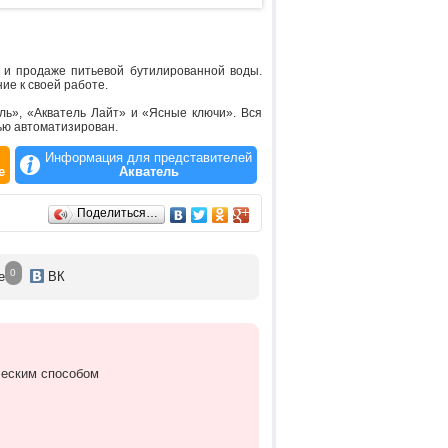
 и продаже питьевой бутилированной воды.
ие к своей работе.
ль», «Акватель Лайт» и «Ясные ключи». Вся
ью автоматизирован.
Информация для представителей
е
Акватель
Поделиться…
0
е
ВК
ческим способом