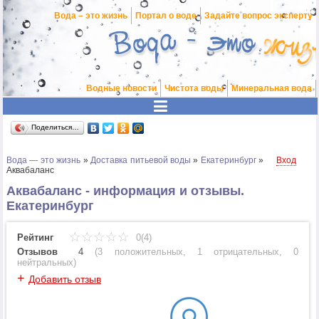
Вода – это жизнь
Портал о воде
Задайте вопрос эксперту
Водные новости
Чистота воды
Минеральная вода
Поделиться…
Вода — это жизнь
»
Доставка питьевой воды
»
Екатеринбург
»
Вход
Аквабаланс
Аквабаланс - информация и отзывы.
Екатеринбург
Рейтинг
0(4)
Отзывов
4
(
3 положительных
,
1 отрицательных
,
0
нейтральных
)
+
Добавить отзыв