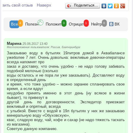
Отзывы
авить свой отзыв
Наверх
Поделиться…
4
3
1
0
Все
Полезн
Положит
Отрицат
Нейтр
ВК
Марина
25.06.2017 13:40
Местоположение пользователя: Россия, Екатеринбург
Заказываю воду в бутылях 19литров домой в Аквабалансе
ужеболее 7 лет. Очень довольна: вежливые девочки-операторы
всегда напомнят про
заказ и доставку, что очень удобно - не надо голову забивать
подобной мелочью (сколько
воды осталось и не пора ли уже заказывать). Доставляют воду
в определенный день
и время, что тоже удобно – можно заранее спланировать свое
время, а если вдруг
неудобно принять именно в этот день (ну всякое в жизни
бывает), то привезут в
другой день по договоренности. Экспедитор приезжает
вежливый и опрятный, всегда
с улыбкой. Вместе с водой в 19л бутылях у них же заказываю
минеральную воду «Обуховскую»,
квас, сладкую воду, чай, кофе и сахар (не надо тяжесть таскать
из магазина).
Советую данную компанию.