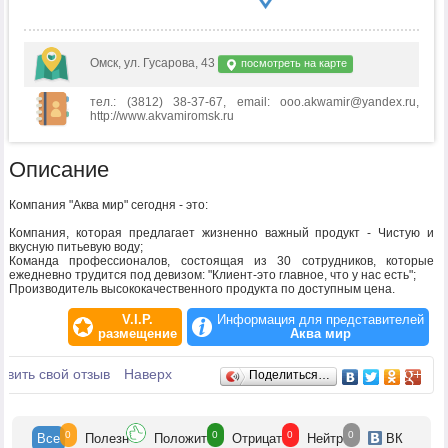
Омск, ул. Гусарова, 43
посмотреть на карте
тел.: (3812) 38-37-67, email: ooo.akwamir@yandex.ru,
http://www.akvamiromsk.ru
Описание
Компания "Аква мир" сегодня - это:
Компания, которая предлагает жизненно важный продукт - Чистую и
вкусную питьевую воду;
Команда профессионалов, состоящая из 30 сотрудников, которые
ежедневно трудится под девизом: "Клиент-это главное, что у нас есть";
Производитель высококачественного продукта по доступным цена.
V.I.P.
Информация для представителей
размещение
Аква мир
Отзывы
авить свой отзыв
Наверх
Поделиться…
0
0
0
0
Все
Полезн
Положит
Отрицат
Нейтр
ВК