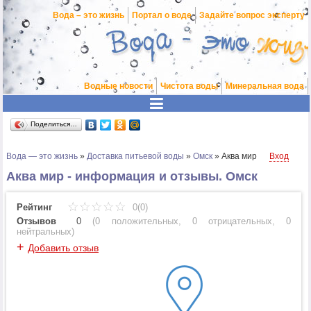
Вода – это жизнь
Портал о воде
Задайте вопрос эксперту
Водные новости
Чистота воды
Минеральная вода
Поделиться…
Вода — это жизнь
»
Доставка питьевой воды
»
Омск
»
Аква мир
Вход
Аква мир - информация и отзывы. Омск
Рейтинг
0(0)
Отзывов
0
(
0 положительных
,
0 отрицательных
,
0
нейтральных
)
+
Добавить отзыв