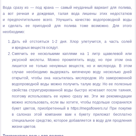
Вода сразу из — под крана — самый неудачный вариант для полива,
а вот речная и дождевая, талая вода лишены этих недостатков
и предпочтительнее всего. Улучшить качество водопроводной воды
и сделать ее пригодной для полива тоже возможно. Для этого
необходимо:
Дать ей отстояться 1-2 дня. Хлор улетучится, а часть солей
и вредных веществ осядут.
Смягчить ее несколькими каплями на 1 литр щавелевой или
уксусной кислоты. Можно прокипятить воду, но при этом она
лишится не только ненужных веществ, но и кислорода. В этом
случае необходимо выдержать кипяченую воду несколько дней
открытой, чтобы она насытилась кислородом. Из замороженной
водопроводной воды можно получить талую воду. Но ее полезные
свойства структурированной воды быстро исчезают после таяния,
поэтому использовать ее нужно сразу же. Эти же рекомендации
можно использовать, если вы хотите, чтобы подольше сохранился
букет цветов, приобретенный в
https://megaflowers.ru/
При покупке
в салонах этой компании вам к букету приложат бесплатно
специальное средство, которое добавляется в воду для продления
жизни цветов.
Температура воды для полива