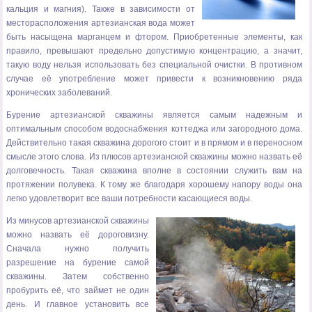
кальция и магния). Также в зависимости от
месторасположения артезианская вода может
быть насыщена марганцем и фтором. Приобретенные элементы, как
правило, превышают предельно допустимую концентрацию, а значит,
такую воду нельзя использовать без специальной очистки. В противном
случае её употребление может привести к возникновению ряда
хронических заболеваний.
Бурение артезианской скважины является самым надежным и
оптимальным способом водоснабжения коттеджа или загородного дома.
Действительно такая скважина дорогого стоит и в прямом и в переносном
смысле этого слова. Из плюсов артезианской скважины можно назвать её
долговечность. Такая скважина вполне в состоянии служить вам на
протяжении полувека. К тому же благодаря хорошему напору воды она
легко удовлетворит все ваши потребности касающиеся воды.
Из минусов артезианской скважины
можно назвать её дороговизну.
Сначала нужно получить
разрешение на бурение самой
скважины. Затем собственно
пробурить её, что займет не один
день. И главное установить все