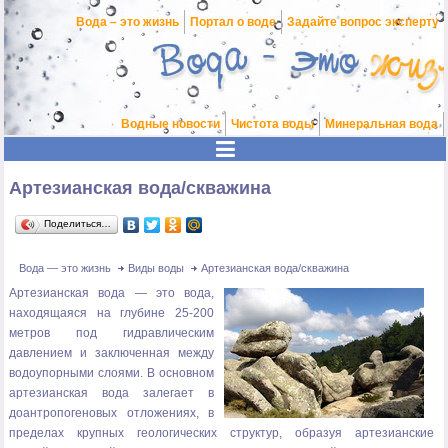
Вода – это жизнь
Портал о воде
Задайте вопрос эксперту
Водные новости
Чистота воды
Минеральная вода
Артезианская вода/скважина
Поделиться…
Вода — это жизнь
Виды воды
Артезианская вода/скважина
Артезианская вода — это вода,
находящаяся на глубине 25-200
метров под гидравлическим
давлением и заключенная между
водоупорными слоями. В основном
артезианская вода залегает в
доантропогеновых отложениях, в
пределах крупных геологических структур, образуя артезианские