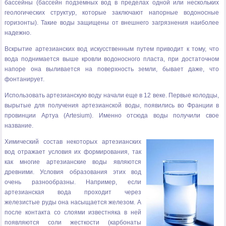
бассейны
(бассейн подземных вод в пределах одной или нескольких
геологических структур, которые заключают напорные водоносные
горизонты). Такие воды защищены от внешнего загрязнения наиболее
надежно.
Вскрытие артезианских вод искусственным путем приводит к тому, что
вода поднимается выше кровли водоносного пласта, при достаточном
напоре она выливается на поверхность земли, бывает даже, что
фонтанирует.
Использовать артезианскую воду начали еще в 12 веке. Первые
колодцы
,
вырытые для получения артезианской воды, появились во Франции в
провинции Артуа (Artesium). Именно отсюда воды получили свое
название.
Химический состав некоторых артезианских
вод отражает условия их формирования, так
как многие артезианские воды являются
древними. Условия образования этих вод
очень разнообразны. Например, если
артезианская вода проходит через
железистые руды она насыщается железом. А
после контакта со слоями известняка в ней
появляются соли жесткости (карбонаты