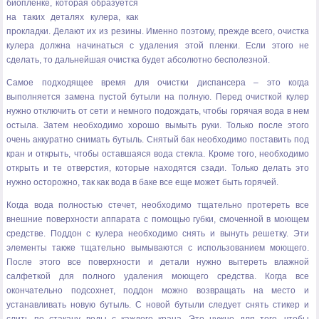
биопленке, которая образуется
на таких деталях кулера, как
прокладки. Делают их из резины. Именно поэтому, прежде всего, очистка
кулера должна начинаться с удаления этой пленки. Если этого не
сделать, то дальнейшая очистка будет абсолютно бесполезной.
Самое подходящее время для очистки диспансера – это когда
выполняется замена пустой бутыли на полную. Перед очисткой кулер
нужно отключить от сети и немного подождать, чтобы горячая вода в нем
остыла. Затем необходимо хорошо вымыть руки. Только после этого
очень аккуратно снимать бутыль. Снятый бак необходимо поставить под
кран и открыть, чтобы оставшаяся вода стекла. Кроме того, необходимо
открыть и те отверстия, которые находятся сзади. Только делать это
нужно осторожно, так как вода в баке все еще может быть горячей.
Когда вода полностью стечет, необходимо тщательно протереть все
внешние поверхности аппарата с помощью губки, смоченной в моющем
средстве. Поддон с кулера необходимо снять и вынуть решетку. Эти
элементы также тщательно вымываются с использованием моющего.
После этого все поверхности и детали нужно вытереть влажной
салфеткой для полного удаления моющего средства. Когда все
окончательно подсохнет, поддон можно возвращать на место и
устанавливать новую бутыль. С новой бутыли следует снять стикер и