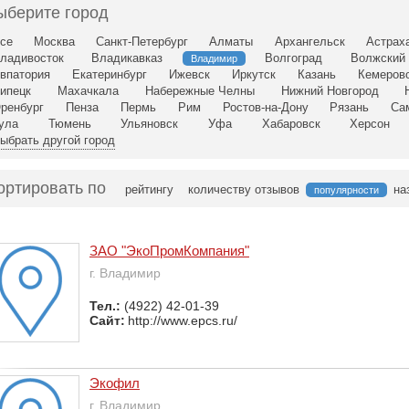
ыберите город
се
Москва
Санкт-Петербург
Алматы
Архангельск
Астрах
ладивосток
Владикавказ
Волгоград
Волжский
Владимир
впатория
Екатеринбург
Ижевск
Иркутск
Казань
Кемеров
ипецк
Махачкала
Набережные Челны
Нижний Новгород
ренбург
Пенза
Пермь
Рим
Ростов-на-Дону
Рязань
Са
ула
Тюмень
Ульяновск
Уфа
Хабаровск
Херсон
ыбрать другой город
ортировать по
рейтингу
количеству отзывов
на
популярности
ЗАО "ЭкоПромКомпания"
г. Владимир
Тел.:
(4922) 42-01-39
Сайт:
http://www.epcs.ru/
Экофил
г. Владимир