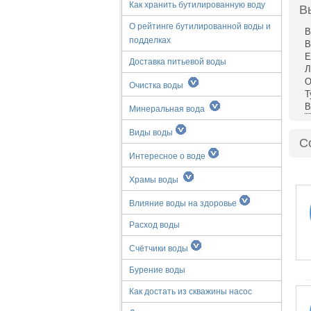
Как хранить бутилированную воду
В
О рейтинге бутилированной воды и
В
подделках
В
Е
Доставка питьевой воды
Л
О
Очистка воды
Т
В
Минеральная вода
Виды воды
С
Интересное о воде
Храмы воды
Влияние воды на здоровье
Расход воды
Счётчики воды
Бурение воды
Как достать из скважины насос