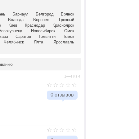
ань
Барнаул
Белгород
Брянск
Вологда
Воронеж
Грозный
о
Киев
Краснодар
Красноярск
Новокузнецк
Новосибирск
Омск
мара
Саратов
Тольятти
Томск
Челябинск
Ялта
Ярославль
званию
1—4 из 4.
0 отзывов