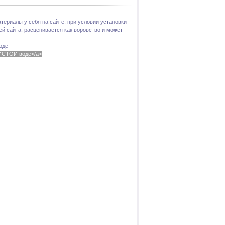
териалы у себя на сайте, при условии установки
й сайта, расценивается как воровство и может
оде
 ЧИСТОЙ воде</a>