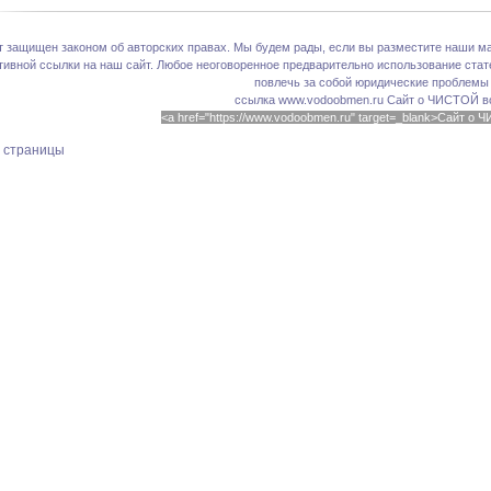
т защищен законом об авторских правах. Мы будем рады, если вы разместите наши ма
тивной ссылки на наш сайт. Любое неоговоренное предварительно использование стате
повлечь за собой юридические проблемы
ссылка www.vodoobmen.ru
Сайт о ЧИСТОЙ в
<a href="https://www.vodoobmen.ru" target=_blank>Сайт о
х страницы