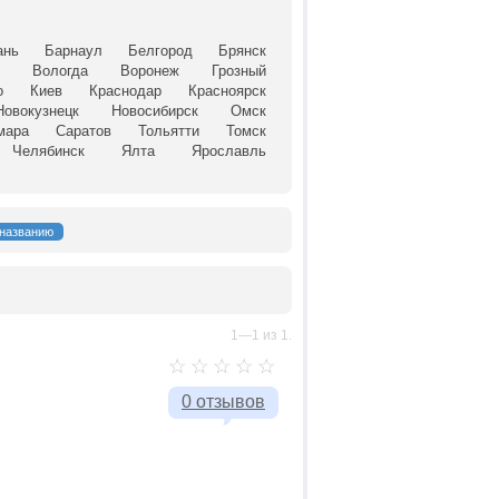
ань
Барнаул
Белгород
Брянск
й
Вологда
Воронеж
Грозный
о
Киев
Краснодар
Красноярск
Новокузнецк
Новосибирск
Омск
мара
Саратов
Тольятти
Томск
Челябинск
Ялта
Ярославль
названию
1—1 из 1.
0 отзывов