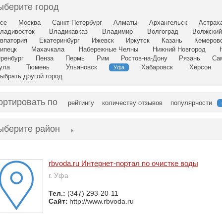
ыберите город
се
Москва
Санкт-Петербург
Алматы
Архангельск
Астрах
ладивосток
Владикавказ
Владимир
Волгоград
Волжски
впатория
Екатеринбург
Ижевск
Иркутск
Казань
Кемеров
ипецк
Махачкала
Набережные Челны
Нижний Новгород
ренбург
Пенза
Пермь
Рим
Ростов-на-Дону
Рязань
Са
ула
Тюмень
Ульяновск
Хабаровск
Херсон
Уфа
ыбрать другой город
ортировать по
рейтингу
количеству отзывов
популярности
ыберите район
rbvoda.ru Интернет-портал по очистке воды
г. Уфа
Тел.:
(347) 293-20-11
Сайт:
http://www.rbvoda.ru