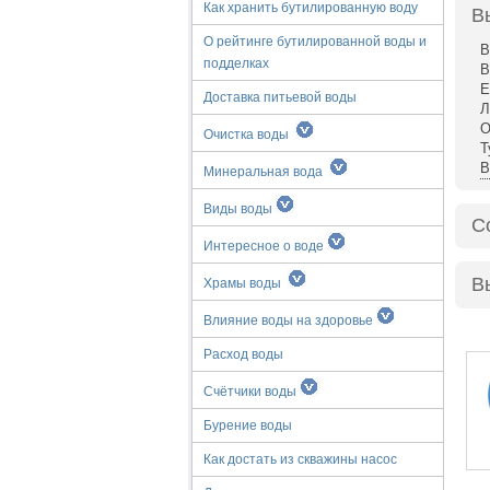
Как хранить бутилированную воду
В
О рейтинге бутилированной воды и
В
подделках
В
Е
Доставка питьевой воды
Л
О
Очистка воды
Т
В
Минеральная вода
Виды воды
С
Интересное о воде
В
Храмы воды
Влияние воды на здоровье
Расход воды
Счётчики воды
Бурение воды
Как достать из скважины насос