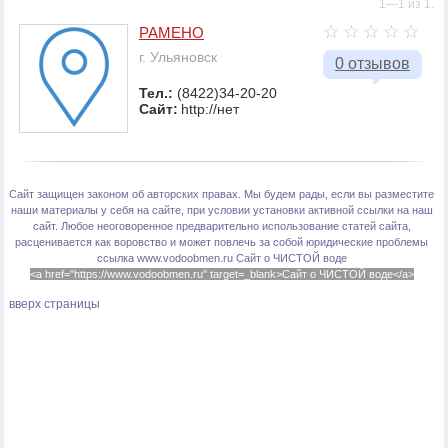
1—1 из 1.
РАМЕНО
г. Ульяновск
0 отзывов
Тел.:
(8422)34-20-20
Сайт:
http://нет
Сайт защищен законом об авторских правах. Мы будем рады, если вы разместите
наши материалы у себя на сайте, при условии установки активной ссылки на наш
сайт. Любое неоговоренное предварительно использование статей сайта,
расценивается как воровство и может повлечь за собой юридические проблемы
ссылка www.vodoobmen.ru
Сайт о ЧИСТОЙ воде
<a href="https://www.vodoobmen.ru" target=_blank>Сайт о ЧИСТОЙ воде</a>
вверх страницы