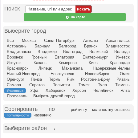
Поиск
на карте
Выберите город
Все
Москва
Санкт-Петербург
Алматы
Архангельск
Астрахань
Барнаул
Белгород
Брянск
Владивосток
Владикавказ
Владимир
Волгоград
Волжский
Вологда
Воронеж
Грозный
Евпатория
Екатеринбург
Ижевск
Иркутск
Казань
Кемерово
Киев
Краснодар
Красноярск
Липецк
Махачкала
Набережные Челны
Нижний Новгород
Новокузнецк
Новосибирск
Омск
Оренбург
Пенза
Пермь
Рим
Ростов-на-Дону
Рязань
Самара
Саратов
Тольятти
Томск
Тула
Тюмень
Уфа
Хабаровск
Херсон
Челябинск
Ялта
Ульяновск
Ярославль
Выбрать другой город
Сортировать по
рейтингу
количеству отзывов
названию
популярности
Выберите район