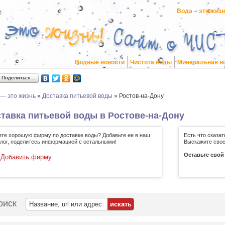
Вода – это жиз
Водные новости
Чистота воды
Минеральная в
Поделиться…
 — это жизнь
»
Доставка питьевой воды
»
Ростов-на-Дону
тавка питьевой воды в Ростове-на-Дону
ете хорошую фирму по доставке воды? Добавьте ее в наш
Есть что сказа
алог, поделитесь информацией с остальными!
Выскажите свое
Оставьте свой
Добавить фирму
оиск