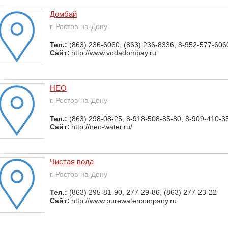
Домбай
г. Ростов-на-Дону
Тел.:
(863) 236-6060, (863) 236-8336, 8-952-577-606
Сайт:
http://www.vodadombay.ru
НЕО
г. Ростов-на-Дону
Тел.:
(863) 298-08-25, 8-918-508-85-80, 8-909-410-3
Сайт:
http://neo-water.ru/
Чистая вода
г. Ростов-на-Дону
Тел.:
(863) 295-81-90, 277-29-86, (863) 277-23-22
Сайт:
http://www.purewatercompany.ru