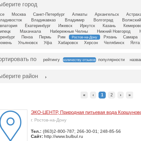
ыберите город
се
Москва
Санкт-Петербург
Алматы
Архангельск
Астрах
ладивосток
Владикавказ
Владимир
Волгоград
Волжски
впатория
Екатеринбург
Ижевск
Иркутск
Казань
Кемеров
ипецк
Махачкала
Набережные Челны
Нижний Новгород
ренбург
Пенза
Пермь
Рим
Рязань
Самара
Ростов-на-Дону
юмень
Ульяновск
Уфа
Хабаровск
Херсон
Челябинск
Ялта
ортировать по
рейтингу
популярности
назв
количеству отзывов
ыберите район
«
‹
1
2
›
»
ЭКО-ЦЕНТР, Природная питьевая вода Коршунов
г. Ростов-на-Дону
Тел.:
(863)2-800-787; 266-30-01; 248-85-56
Сайт:
http://www.bulbul.ru