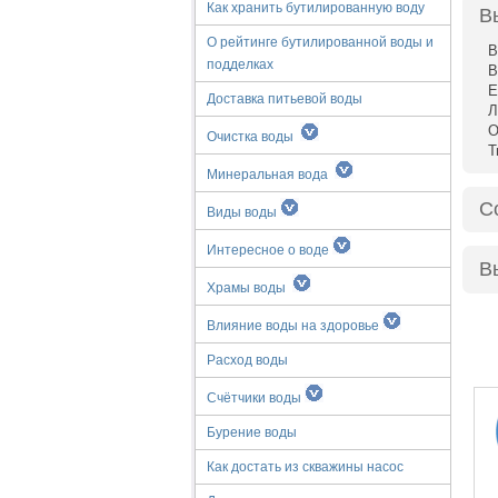
Как хранить бутилированную воду
В
О рейтинге бутилированной воды и
В
подделках
В
Е
Доставка питьевой воды
Л
О
Очистка воды
Т
Минеральная вода
С
Виды воды
Интересное о воде
В
Храмы воды
Влияние воды на здоровье
Расход воды
Счётчики воды
Бурение воды
Как достать из скважины насос