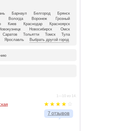
ань
Барнаул
Белгород
Брянск
й
Вологда
Воронеж
Грозный
о
Киев
Краснодар
Красноярск
Новокузнецк
Новосибирск
Омск
Саратов
Тольятти
Томск
Тула
Ярославль
Выбрать другой город
анию
1—10 из 14.
ская
7 отзывов