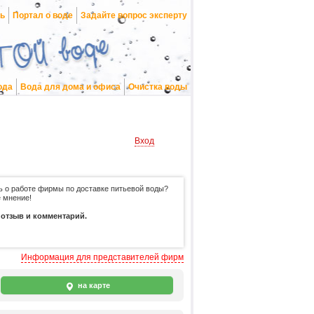
нь
Портал о воде
Задайте вопрос эксперту
ода
Вода для дома и офиса
Очистка воды
Вход
ть о работе фирмы по доставке питьевой воды?
 мнение!
 отзыв и комментарий.
Информация для представителей фирм
на карте