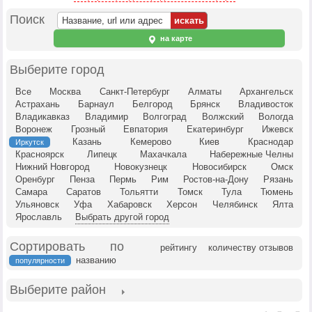
Поиск
на карте
Выберите город
Все
Москва
Санкт-Петербург
Алматы
Архангельск
Астрахань
Барнаул
Белгород
Брянск
Владивосток
Владикавказ
Владимир
Волгоград
Волжский
Вологда
Воронеж
Грозный
Евпатория
Екатеринбург
Ижевск
Казань
Кемерово
Киев
Краснодар
Иркутск
Красноярск
Липецк
Махачкала
Набережные Челны
Нижний Новгород
Новокузнецк
Новосибирск
Омск
Оренбург
Пенза
Пермь
Рим
Ростов-на-Дону
Рязань
Самара
Саратов
Тольятти
Томск
Тула
Тюмень
Ульяновск
Уфа
Хабаровск
Херсон
Челябинск
Ялта
Ярославль
Выбрать другой город
Сортировать по
рейтингу
количеству отзывов
названию
популярности
Выберите район