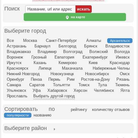
Поиск
на карте
Выберите город
Все
Москва
Санкт-Петербург
Алматы
Архангельск
Астрахань
Барнаул
Белгород
Брянск
Владивосток
Владикавказ
Владимир
Волгоград
Волжский
Вологда
Воронеж
Грозный
Евпатория
Екатеринбург
Ижевск
Иркутск
Казань
Кемерово
Киев
Краснодар
Красноярск
Липецк
Махачкала
Набережные Челны
Нижний Новгород
Новокузнецк
Новосибирск
Омск
Оренбург
Пенза
Пермь
Рим
Ростов-на-Дону
Рязань
Самара
Саратов
Тольятти
Томск
Тула
Тюмень
Ульяновск
Уфа
Хабаровск
Херсон
Челябинск
Ялта
Ярославль
Выбрать другой город
Сортировать по
рейтингу
количеству отзывов
названию
популярности
Выберите район